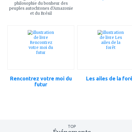
philosophie du bonheur des
peuples autochtones d'Amazonie
et du Brésil
ajouter
ajouter
à
à
mes
mes
favoris
favoris
Rencontrez votre moi du
Les ailes de la for
futur
TOP