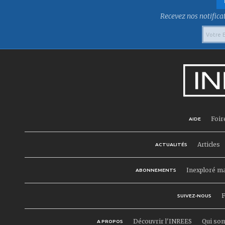
Recevez nos notificat
Foir
AIDE
Articles
ACTUALITÉS
Inexploré m
ABONNEMENTS
F
SUIVEZ-NOUS
Découvrir l'INREES
Qui so
A PROPOS