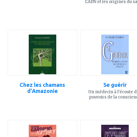
L'ADN et les origines du s
ajouter
ajouter
à
à
mes
mes
favoris
favoris
Chez les chamans
Se guérir
d'Amazonie
Un médecin à l'écoute 
pouvoirs de la conscien
ajouter
ajouter
à
à
mes
mes
favoris
favoris