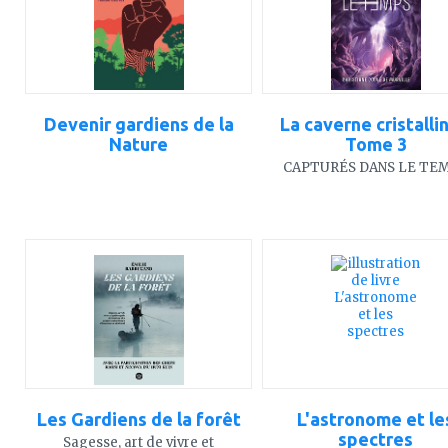
Devenir gardiens de la
La caverne cristallin
Nature
Tome 3
CAPTURÉS DANS LE TE
ajouter
ajouter
à
à
mes
mes
favoris
favoris
Les Gardiens de la forêt
L'astronome et le
spectres
Sagesse, art de vivre et