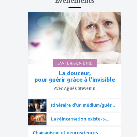
Événements
ajouter
à
mes
favoris
SANTÉ & BIEN-ÊTRE
La douceur,
pour guérir grâce à l'invisible
Avec Agnès Stevenin
Itinéraire d'un médium/guér...
La réincarnation existe-t-...
Chamanisme et neurosciences