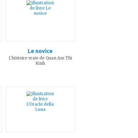
mes
favoris
Le novice
L'histoire vraie de Quan Am Thi
Kinh
ajouter
à
mes
favoris