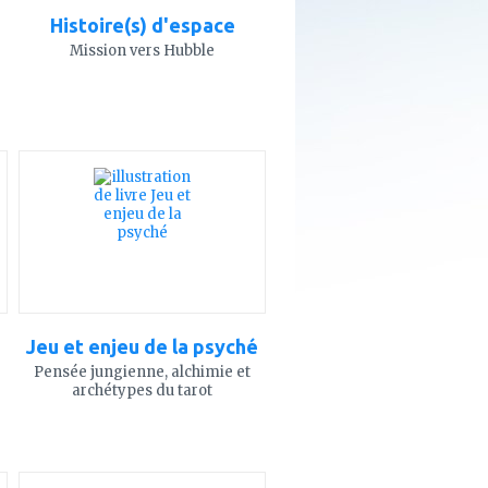
Histoire(s) d'espace
Mission vers Hubble
ajouter
à
mes
favoris
Jeu et enjeu de la psyché
Pensée jungienne, alchimie et
archétypes du tarot
ajouter
à