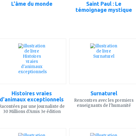
L'âme du monde
Saint Paul : Le
témoignage mystique
ajouter
ajouter
à
à
mes
mes
favoris
favoris
Histoires vraies
Surnaturel
d'animaux exceptionnels
Rencontres avec les premiers
enseignants de l'humanité
Racontées par une journaliste de
30 Millions d'Amis 3e édition
ajouter
ajouter
à
à