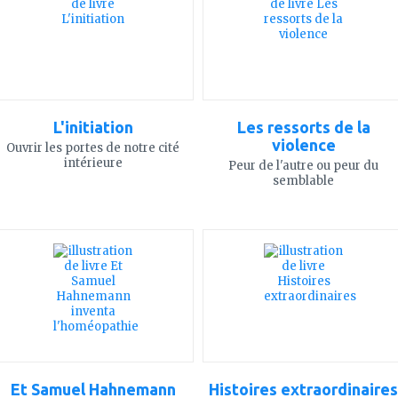
favoris
favoris
L'initiation
Les ressorts de la
violence
Ouvrir les portes de notre cité
intérieure
Peur de l'autre ou peur du
semblable
ajouter
ajouter
à
à
mes
mes
favoris
favoris
Et Samuel Hahnemann
Histoires extraordinaires