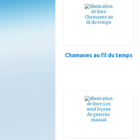
à
mes
favoris
Chamanes au fil du temps
ajouter
à
mes
favoris