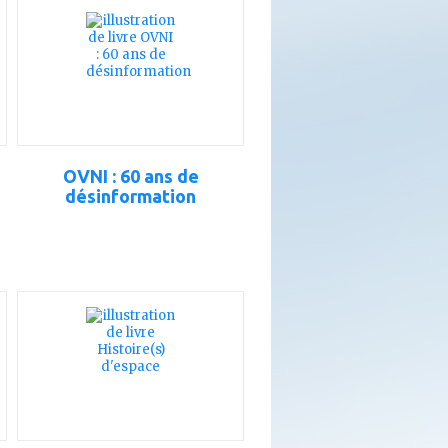
à
mes
favoris
OVNI : 60 ans de
désinformation
ajouter
à
mes
favoris