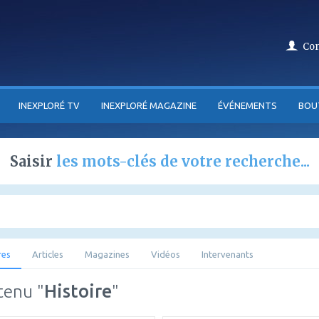
Co
INEXPLORÉ TV
INEXPLORÉ MAGAZINE
ÉVÉNEMENTS
BOU
Saisir
les mots-clés de votre recherche...
res
Articles
Magazines
Vidéos
Intervenants
tenu "
Histoire
"
ajouter
ajouter