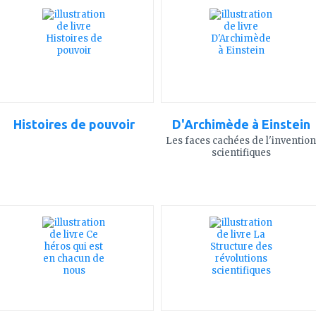
à
à
mes
mes
favoris
favoris
Histoires de pouvoir
D'Archimède à Einstein
Les faces cachées de l'invention
scientifiques
ajouter
ajouter
à
à
mes
mes
favoris
favoris