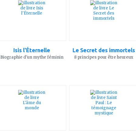
mes
mes
favoris
favoris
Isis l'Éternelle
Le Secret des immortels
Biographie d'un mythe féminin
8 principes pour être heureux
ajouter
ajouter
à
à
mes
mes
favoris
favoris