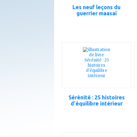
Les neuf leçons du
guerrier maasaï
ajouter
à
mes
favoris
Sérénité : 25 histoires
d'équilibre intérieur
ajouter
à