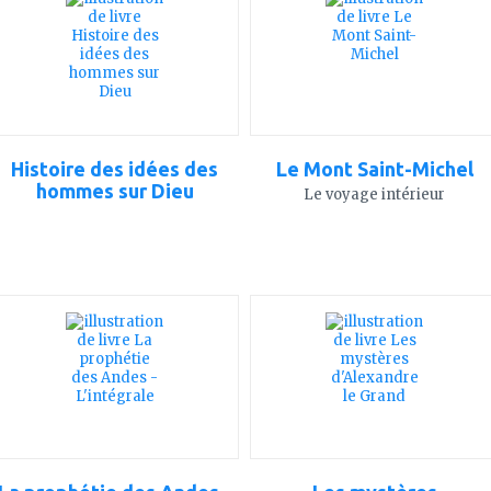
mes
mes
favoris
favoris
Histoire des idées des
Le Mont Saint-Michel
hommes sur Dieu
Le voyage intérieur
ajouter
ajouter
à
à
mes
mes
favoris
favoris