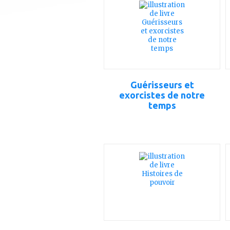
mes
favoris
Guérisseurs et
exorcistes de notre
temps
ajouter
à
mes
favoris