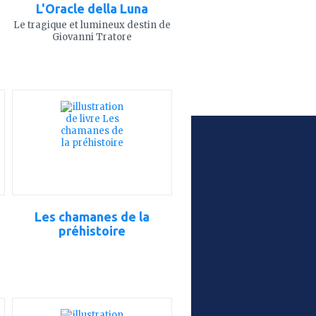
L'Oracle della Luna
Le tragique et lumineux destin de
Giovanni Tratore
ajouter
à
mes
favoris
Les chamanes de la
préhistoire
ajouter
à