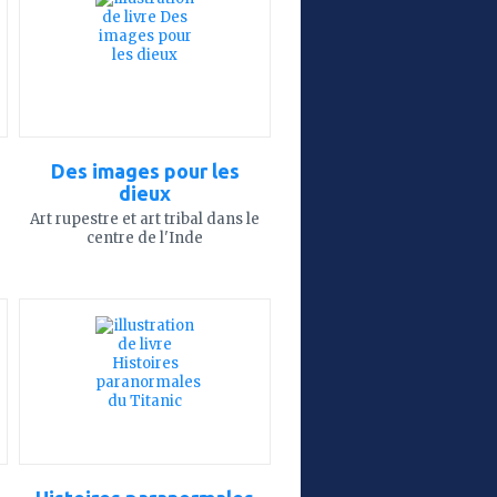
mes
favoris
Des images pour les
dieux
Art rupestre et art tribal dans le
centre de l'Inde
ajouter
à
mes
favoris