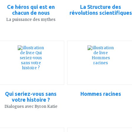
Ce héros qui est en
La Structure des
chacun de nous
révolutions scientifiques
La puissance des mythes
ajouter
ajouter
à
à
mes
mes
favoris
favoris
Qui seriez-vous sans
Hommes racines
votre histoire ?
Dialogues avec Byron Katie
ajouter
ajouter
à
à