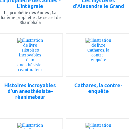
La prophétie des Andes -
Les mystères
L'intégrale
d'Alexandre le Grand
La prophétie des Andes ; La
dixième prophétie ; Le secret de
Shambhala
ajouter
ajouter
à
à
mes
mes
favoris
favoris
Histoires incroyables
Cathares, la contre-
d'un anesthésiste-
enquête
réanimateur
ajouter
ajouter
à
à
mes
mes