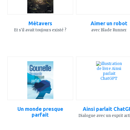
Métavers
Aimer un robot
Et s'il avait toujours existé ?
avec Blade Runner
ajouter
ajouter
à
à
mes
mes
favoris
favoris
Un monde presque
Ainsi parlait Chat
parfait
Dialogue avec un esprit arti