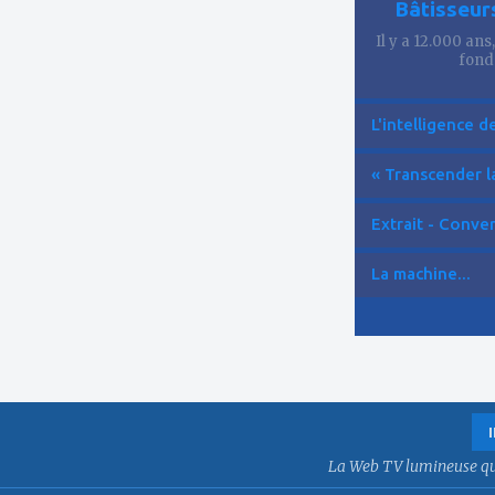
Bâtisseur
Il y a 12.000 ans
fond
L'intelligence de 
« Transcender la
Extrait - Conver
La machine...
La Web TV lumineuse qui f