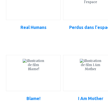
Real Humans
Perdus dans l'espa
ajouter
ajouter
à
à
mes
mes
favoris
favoris
Blame!
I Am Mother