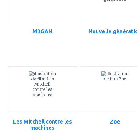
M3GAN
Nouvelle générati
ajouter
ajouter
à
à
mes
mes
favoris
favoris
Les Mitchell contre les
Zoe
machines