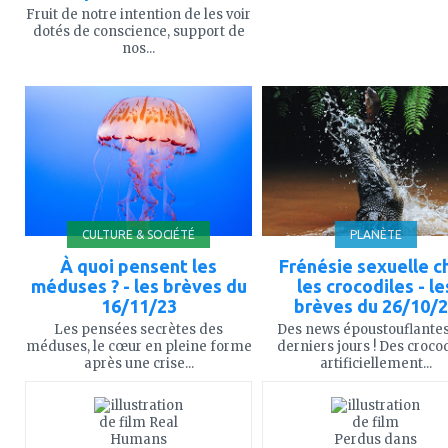
Fruit de notre intention de les voir
dotés de conscience, support de
nos...
ajouter
ajouter
à
à
mes
mes
favoris
favoris
CULTURE & SOCIÉTÉ
PLANÈTE
À quoi pensent les
Frénésie sexuelle c
méduses ? - les brèves du
les crocodiles - le
16/11/23
brèves du 26/10/
Les pensées secrètes des
Des news époustouflantes
méduses, le cœur en pleine forme
derniers jours ! Des croco
après une crise...
artificiellement...
ajouter
ajouter
à
à
mes
mes
favoris
favoris