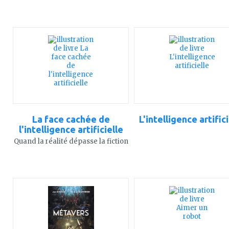
ajouter
ajouter
à
à
mes
mes
favoris
favoris
La face cachée de
L'intelligence artific
l'intelligence artificielle
Quand la réalité dépasse la fiction
ajouter
ajouter
à
à
mes
mes
favoris
favoris