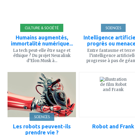
CULTURE & SOCIÉTÉ
SCIENCES
Humains augmentés,
Intelligence artificie
immortalité numérique...
progrès ou menace
La tech peut-elle être sage et
Entre fantasme et terre
éthique ? Du projet Neuralink
l’intelligence artificiel
d’Elon Musk à...
progresse à pas de géant,
ajouter
ajouter
à
à
mes
mes
favoris
favoris
SCIENCES
Les robots peuvent-ils
Robot and Frank
prendre vie ?