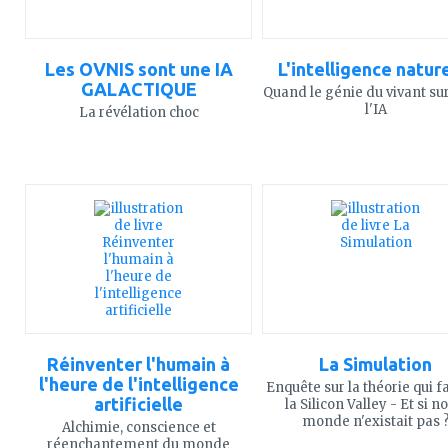
Les OVNIS sont une IA
L'intelligence natur
GALACTIQUE
Quand le génie du vivant su
l'IA
La révélation choc
ajouter
ajouter
à
à
mes
mes
favoris
favoris
Réinventer l'humain à
La Simulation
l'heure de l'intelligence
Enquête sur la théorie qui f
artificielle
la Silicon Valley - Et si n
monde n'existait pas 
Alchimie, conscience et
réenchantement du monde