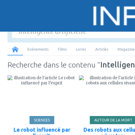
Saisir
les mots-
Tous
Evènements
Films
Livres
Articles
Magazine
Recherche dans le contenu "
Intelligen
ajouter
ajouter
à
à
mes
mes
favoris
favoris
SCIENCES
AUTOUR DE LA MORT
Le robot influencé par
Des robots aux cell