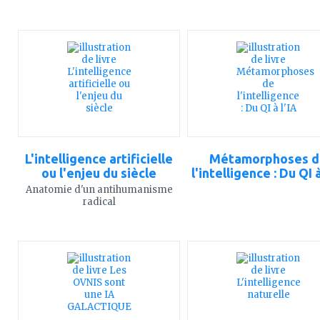
ajouter
ajouter
à
à
mes
mes
favoris
favoris
L'intelligence artificielle
Métamorphoses d
ou l'enjeu du siècle
l'intelligence : Du QI à
Anatomie d'un antihumanisme
radical
ajouter
ajouter
à
à
mes
mes
favoris
favoris