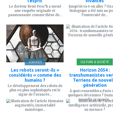
l’esprit
vivantes
Le docteur René Peoc’h a mené
Jusqu’où va-t-on aller ? Un 
une enquête originale et
biologique a été mis au po
passionnante comme thèse de...
l’université de...
ajouter
ajouter
à
à
mes
mes
favoris
favoris
SCIENCES
CULTURE & SOCIÉTÉ
Les robots seront-ils «
Horizon 2054 :
considérés » comme des
transhumanistes ve
humains ?
Terriens de nouvel
génération
Le développement des robots de
plus en plus sophistiqués est le
À quoi ressemblera Paris 
signe de l’avancée...
quelques décennies ? Dans 
ajouter
ajouter
nouvelle proposée...
à
à
mes
mes
favoris
favoris