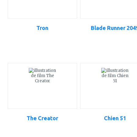
Tron
Blade Runner 204
ajouter
ajouter
à
à
mes
mes
favoris
favoris
The Creator
Chien 51