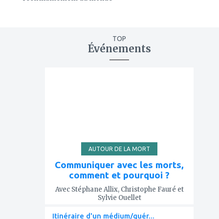
TOP
Événements
ajouter
à
mes
favoris
AUTOUR DE LA MORT
Communiquer avec les morts,
comment et pourquoi ?
Avec Stéphane Allix, Christophe Fauré et
Sylvie Ouellet
Itinéraire d'un médium/guér...