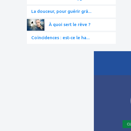
La douceur, pour guérir grâ...
À quoi sert le rêve ?
Coïncidences : est-ce le ha...
ajouter
à
mes
favoris
CU