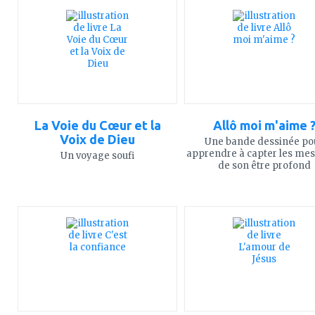
à
à
mes
mes
favoris
favoris
La Voie du Cœur et la
Allô moi m'aime 
Voix de Dieu
Une bande dessinée po
apprendre à capter les me
Un voyage soufi
de son être profond
ajouter
ajouter
à
à
mes
mes
favoris
favoris