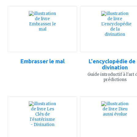
ajouter
ajouter
à
à
mes
mes
favoris
favoris
Embrasser le mal
L'encyclopédie de 
divination
Guide introductif à l'art 
prédictions
ajouter
ajouter
à
à
mes
mes
favoris
favoris