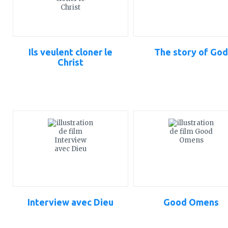
Ils veulent cloner le
The story of God
Christ
ajouter
ajouter
à
à
mes
mes
favoris
favoris
Interview avec Dieu
Good Omens