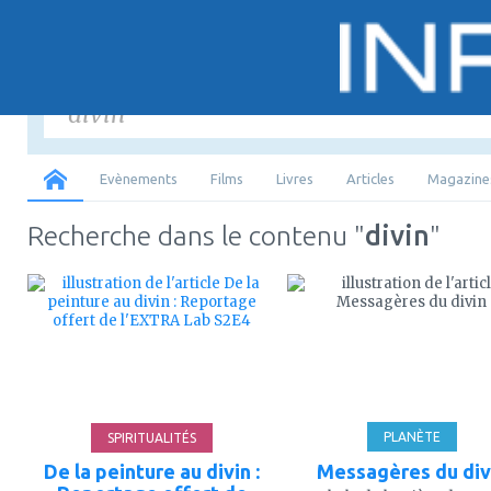
Saisir
les mots-
Tous
Evènements
Films
Livres
Articles
Magazine
Recherche dans le contenu "
divin
"
ajouter
ajouter
à
à
mes
mes
favoris
favoris
22'
PLANÈTE
SPIRITUALITÉS
De la peinture au divin :
Messagères du div