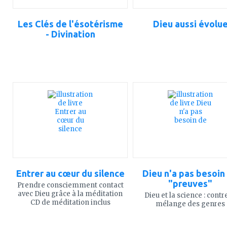
Les Clés de l'ésotérisme
Dieu aussi évolu
- Divination
ajouter
ajouter
à
à
mes
mes
favoris
favoris
Entrer au cœur du silence
Dieu n'a pas besoin
"preuves"
Prendre consciemment contact
avec Dieu grâce à la méditation
Dieu et la science : contre
CD de méditation inclus
mélange des genres