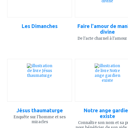
Les Dimanches
Faire l'amour de man
divine
De l'acte charnel à l'amour
ajouter
ajouter
à
à
mes
mes
favoris
favoris
Jésus thaumaturge
Notre ange gardi
existe
Enquête sur l'homme et ses
miracles
Connaître son nom et sa p
pour bénéficier de son aide 