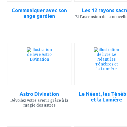
Communiquer avec son
Les 12 rayons sacr
ange gardien
Et l'ascension de la nouvell
ajouter
ajouter
à
à
mes
mes
favoris
favoris
Astro Divination
Le Néant, les Ténèb
et la Lumière
Dévoilez votre avenir grâce à la
magie des astres
ajouter
ajouter