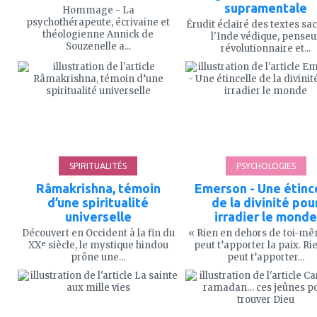
supramentale
Hommage - La
psychothérapeute, écrivaine et
Érudit éclairé des textes sa
théologienne Annick de
l'Inde védique, penseu
Souzenelle a...
révolutionnaire et...
ajouter
ajouter
à
à
mes
mes
favoris
favoris
SPIRITUALITÉS
PSYCHOLOGIES
Râmakrishna, témoin
Emerson - Une étinc
d’une spiritualité
de la divinité pou
universelle
irradier le monde
Découvert en Occident à la fin du
« Rien en dehors de toi-m
XXᵉ siècle, le mystique hindou
peut t’apporter la paix. Ri
prône une...
peut t’apporter...
ajouter
ajouter
à
à
mes
mes
favoris
favoris