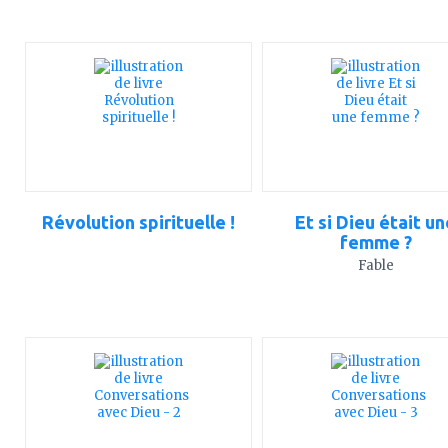
ajouter
ajouter
à
à
mes
mes
favoris
favoris
Révolution spirituelle !
Et si Dieu était un
femme ?
Fable
ajouter
ajouter
à
à
mes
mes
favoris
favoris