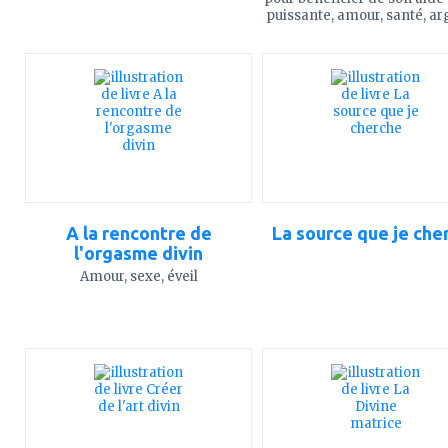
puissante, amour, santé, arge
ajouter
ajouter
à
à
mes
mes
favoris
favoris
A la rencontre de
La source que je che
l'orgasme divin
Amour, sexe, éveil
ajouter
ajouter
à
à
mes
mes
favoris
favoris