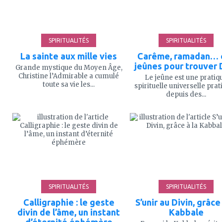
SPIRITUALITÉS
SPIRITUALITÉS
La sainte aux mille vies
Carême, ramadan… 
jeûnes pour trouver 
Grande mystique du Moyen Âge,
Christine l’Admirable a cumulé
Le jeûne est une pratiq
toute sa vie les...
spirituelle universelle pra
depuis des...
ajouter
ajouter
à
à
mes
mes
favoris
favoris
SPIRITUALITÉS
SPIRITUALITÉS
Calligraphie : le geste
S’unir au Divin, grâce 
divin de l’âme, un instant
Kabbale