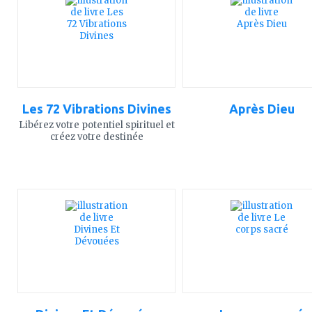
mes
mes
favoris
favoris
Les 72 Vibrations Divines
Après Dieu
Libérez votre potentiel spirituel et
créez votre destinée
ajouter
ajouter
à
à
mes
mes
favoris
favoris