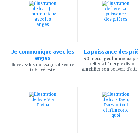
mes
mes
favoris
favoris
Je communique avec les
La puissance des pri
anges
40 messages lumineux po
relier à l'énergie divine 
Recevez les messages de votre
amplifier son pouvoir d'attr
tribu céleste
ajouter
ajouter
à
à
mes
mes
favoris
favoris