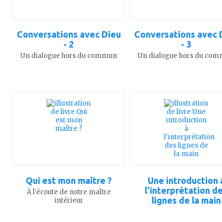
Conversations avec Dieu
Conversations avec 
- 2
- 3
Un dialogue hors du commun
Un dialogue hors du co
ajouter
ajouter
à
à
mes
mes
favoris
favoris
Qui est mon maître ?
Une introduction 
l'interprétation d
À l'écoute de notre maître
lignes de la main
intérieur