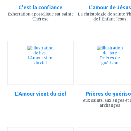
C'est la confiance
L'amour de Jésus
Exhortation apostolique sur sainte
La christologie de sainte T
Thérèse
de l'Enfant-Jésus
ajouter
ajouter
à
à
mes
mes
favoris
favoris
L'Amour vient du ciel
Prières de guéris
Aux saints, aux anges et
archanges
ajouter
ajouter
à
à