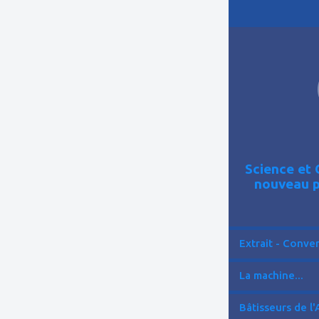
ajouter
à
mes
favoris
Science et 
nouveau p
Extrait - Conver
La machine...
Bâtisseurs de l'