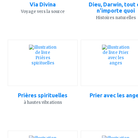
Via Divina
Dieu, Darwin, tout 
n'importe quoi
Voyage vers la source
Histoires naturelles
ajouter
ajouter
à
à
mes
mes
favoris
favoris
Prières spirituelles
Prier avec les ang
à hautes vibrations
ajouter
ajouter
à
à