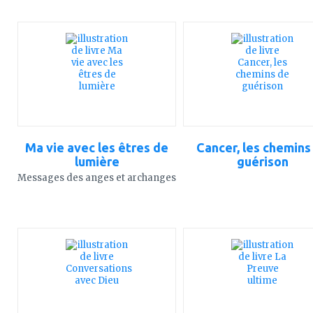
ajouter
ajouter
à
à
mes
mes
favoris
favoris
Ma vie avec les êtres de
Cancer, les chemins
lumière
guérison
Messages des anges et archanges
ajouter
ajouter
à
à
mes
mes
favoris
favoris