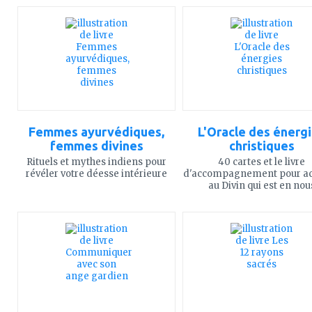
ajouter
ajouter
à
à
mes
mes
favoris
favoris
Femmes ayurvédiques,
L'Oracle des énerg
femmes divines
christiques
Rituels et mythes indiens pour
40 cartes et le livre
révéler votre déesse intérieure
d'accompagnement pour a
au Divin qui est en nou
ajouter
ajouter
à
à
mes
mes
favoris
favoris