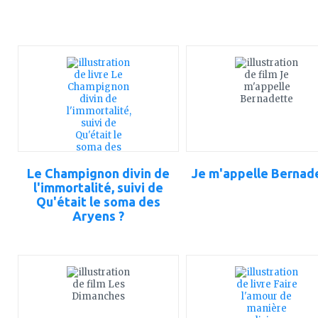
ajouter
ajouter
à
à
mes
mes
favoris
favoris
Le Champignon divin de
Je m'appelle Bernad
l'immortalité, suivi de
Qu'était le soma des
Aryens ?
ajouter
ajouter
à
à
mes
mes
favoris
favoris