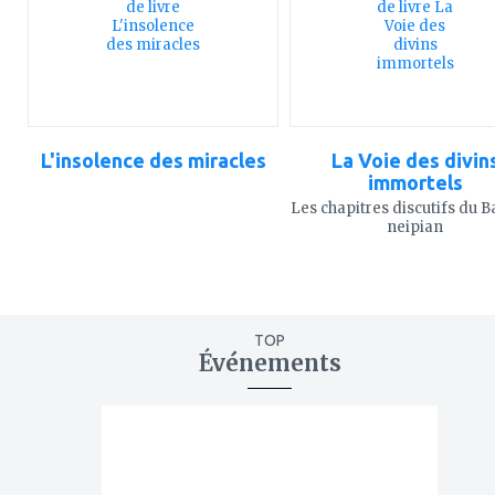
favoris
favoris
L'insolence des miracles
La Voie des divin
immortels
Les chapitres discutifs du 
neipian
TOP
Événements
ajouter
à
mes
favoris