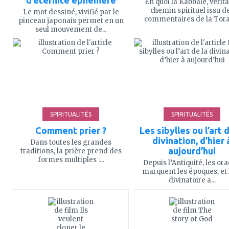
d’éternité éphémère
En quoi la Kabbale, vérit
chemin spirituel issu d
Le mot dessiné, vivifié par le
commentaires de la Torah
pinceau japonais permet en un
seul mouvement de...
ajouter
ajouter
à
à
mes
mes
favoris
favoris
SPIRITUALITÉS
SPIRITUALITÉS
Comment prier ?
Les sibylles ou l’art d
divination, d’hier 
Dans toutes les grandes
aujourd’hui
traditions, la prière prend des
formes multiples :...
Depuis l’Antiquité, les ora
marquent les époques, et l
divinatoire a...
ajouter
ajouter
à
à
mes
mes
favoris
favoris