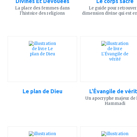
Divines Et Dévouées
Le corps sacré
La place des femmes dans
Le guide pour retrouver
l'histoire des religions
dimension divine qui est e
ajouter
ajouter
à
à
mes
mes
favoris
favoris
Le plan de Dieu
L'Évangile de véri
Un apocryphe majeur de
Hammadi
ajouter
ajouter
à
à
mes
mes