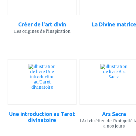
Créer de l'art divin
La Divine matric
Les origines de l'inspiration
ajouter
ajouter
à
à
mes
mes
favoris
favoris
Une introduction au Tarot
Ars Sacra
divinatoire
l'Art chrétien de l'Antiquité 
a nos jours