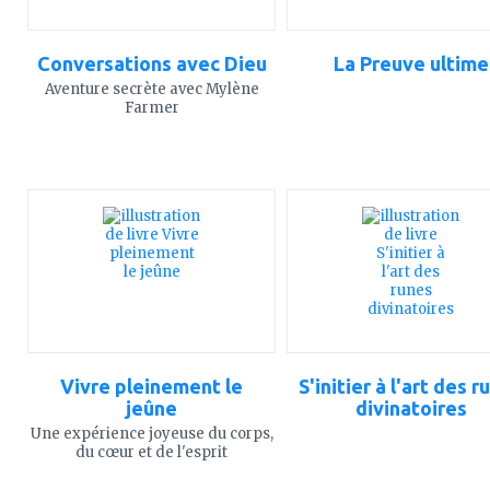
Conversations avec Dieu
La Preuve ultime
Aventure secrète avec Mylène
Farmer
ajouter
ajouter
à
à
mes
mes
favoris
favoris
Vivre pleinement le
S'initier à l'art des r
jeûne
divinatoires
Une expérience joyeuse du corps,
du cœur et de l'esprit