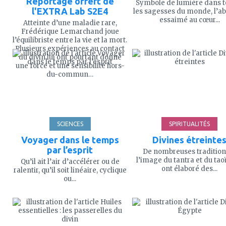
Reportage offert de
Symbole de lumière dans t
l'EXTRA Lab S2E4
les sagesses du monde, l’abe
essaimé au cœur...
Atteinte d’une maladie rare,
Frédérique Lemarchand joue
l’équilibriste entre la vie et la mort.
ajouter
ajouter
Plusieurs expériences au contact
à
à
du divin lui ont pourtant donné
mes
mes
une force et une sensibilité hors-
favoris
favoris
du-commun…
SCIENCES
SPIRITUALITÉS
Voyager dans le temps
Divines étreinte
par l’esprit
De nombreuses traditions
l’image du tantra et du ta
Qu’il ait l’air d’accélérer ou de
ont élaboré des...
ralentir, qu’il soit linéaire, cyclique
ou...
ajouter
ajouter
à
à
mes
mes
favoris
favoris