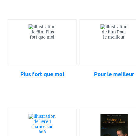
ajouter
ajouter
à
à
mes
mes
favoris
favoris
Plus fort que moi
Pour le meilleur
ajouter
ajouter
à
à
mes
mes
favoris
favoris