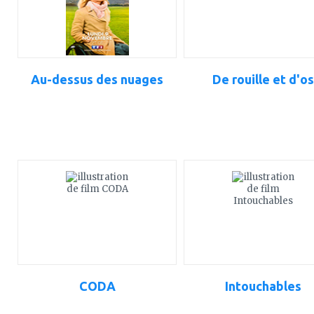
Au-dessus des nuages
De rouille et d'os
ajouter
ajouter
à
à
mes
mes
favoris
favoris
CODA
Intouchables