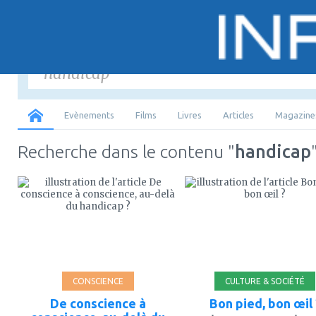
Saisir
les mots-
Tous
Evènements
Films
Livres
Articles
Magazine
Recherche dans le contenu "
handicap
ajouter
ajouter
à
à
mes
mes
favoris
favoris
CONSCIENCE
CULTURE & SOCIÉTÉ
De conscience à
Bon pied, bon œil 