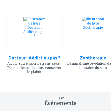
ajouter
ajouter
à
à
mes
mes
favoris
favoris
Docteur : Addict ou pas ?
Zoothérapie
Alcool, sucre, sport, écrans, sexe..
L'animal, une révolution da
Déjouer les addictions, conserver
domaine du soin
le plaisir
TOP
Événements