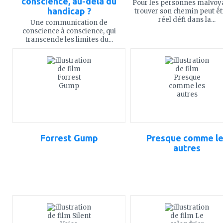
conscience, au-delà du
Pour les personnes malvoy
handicap ?
trouver son chemin peut êt
réel défi dans la...
Une communication de
conscience à conscience, qui
transcende les limites du...
ajouter
ajouter
à
à
mes
mes
favoris
favoris
Forrest Gump
Presque comme le
autres
ajouter
ajouter
à
à
mes
mes
favoris
favoris