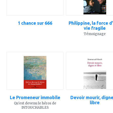
1 chance sur 666
Philippine, la force d
vie fragile
Témoignage
ajouter
ajouter
à
à
mes
mes
favoris
favoris
Le Promeneur immobile
Devoir mourir, digne
libre
Qu'est devenu le héros de
INTOUCHABLES