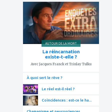
ajouter
à
mes
favoris
AUTOUR DE LA MORT
La réincarnation
existe-t-elle ?
Avec Jacques Franck et Trinlay Tulku
À quoi sert le rêve ?
Le réel est-il réel ?
Coïncidences : est-ce le ha...
Chamanisme et neurosciences