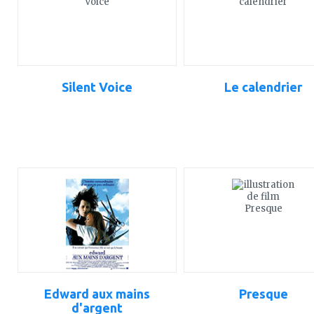
Silent Voice
Le calendrier
ajouter
ajouter
à
à
mes
mes
favoris
favoris
Edward aux mains
Presque
d'argent