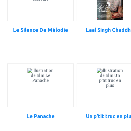
Le Silence De Mélodie
Laal Singh Chaddh
ajouter
ajouter
à
à
mes
mes
favoris
favoris
Le Panache
Un p’tit truc en pl