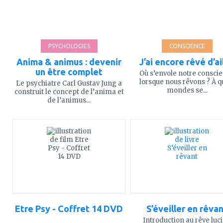
PSYCHOLOGIES
CONSCIENCE
Anima & animus : devenir
J’ai encore rêvé d’ai
un être complet
Où s’envole notre consci
lorsque nous rêvons ? À q
Le psychiatre Carl Gustav Jung a
mondes se...
construit le concept de l’anima et
de l’animus...
ajouter
ajouter
à
à
mes
mes
favoris
favoris
Etre Psy - Coffret 14 DVD
S’éveiller en rêva
Introduction au rêve luc