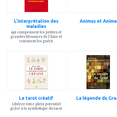
L'interprétation des
Animus et Anima
maladies
qui compensent les petites et
grandes blessures de l'âme et
comment les guérir
ajouter
ajouter
à
à
mes
mes
favoris
favoris
Le tarot créatif
La légende du Gra
Libérez votre plein potentiel
grâce à la symbolique du tarot