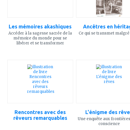
Les mémoires akashiques
Ancêtres en hérita
Accéder à la sagesse sacrée de la
Ce qui se transmet malgré
mémoire du monde pour se
libérer et se transformer
ajouter
ajouter
à
à
mes
mes
favoris
favoris
Rencontres avec des
L'énigme des rêve
rêveurs remarquables
Une enquête aux frontières
conscience