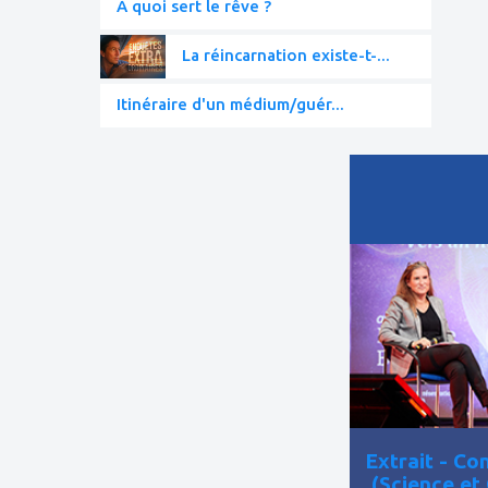
À quoi sert le rêve ?
La réincarnation existe-t-...
Itinéraire d'un médium/guér...
ajouter
à
mes
favoris
Extrait - C
(Science et