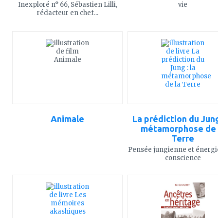
Inexploré n° 66, Sébastien Lilli,
vie
rédacteur en chef...
ajouter
ajouter
à
à
mes
mes
favoris
favoris
Animale
La prédiction du Jung 
métamorphose de 
Terre
Pensée jungienne et énergie
conscience
ajouter
ajouter
à
à
mes
mes
favoris
favoris