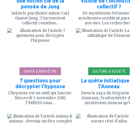
une notion clé de la
visible de l'inconsci
pensée de Jung
collectif ?
Selon le psychiatre suisse Carl
De mystérieux événeme
Gustav Jung , l'inconscient
synchrones semblent par
collectif constitue...
nos vies. Les recherches.
ajouter
ajouter
à
à
mes
mes
favoris
favoris
SANTÉ & BIEN-ÊTRE
CULTURE & SOCIÉTÉ
7 questions pour
La quête initiatique
décrypter l'hypnose
l'Anneau
L’hypnose est un outil qui fascine.
Dans la saga du Seigneur
Mercredi 3 novembre 2010,
Anneaux, Frodon hérite 
l'INREES vous...
mystérieux Anneau qu’il.
ajouter
ajouter
à
à
mes
mes
favoris
favoris