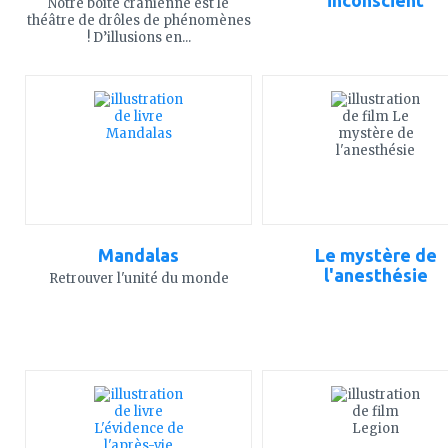
inconscient
Notre boîte crânienne est le
théâtre de drôles de phénomènes
! D’illusions en...
ajouter
ajouter
à
à
mes
mes
favoris
favoris
Mandalas
Le mystère de
l'anesthésie
Retrouver l'unité du monde
ajouter
ajouter
à
à
mes
mes
favoris
favoris