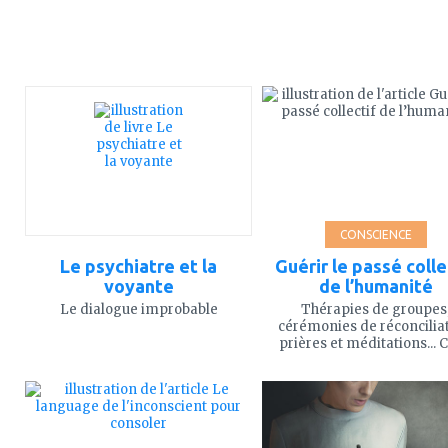
ajouter
ajouter
à
à
mes
mes
favoris
favoris
CONSCIENCE
Le psychiatre et la
Guérir le passé colle
voyante
de l’humanité
Le dialogue improbable
Thérapies de groupes
cérémonies de réconciliat
prières et méditations... Ce
ajouter
ajouter
à
à
mes
mes
favoris
favoris