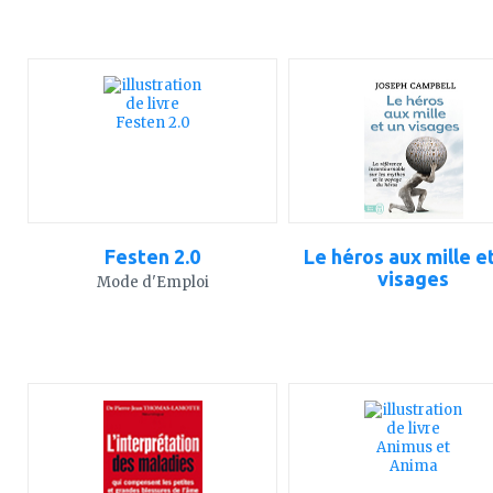
ajouter
ajouter
à
à
mes
mes
favoris
favoris
Festen 2.0
Le héros aux mille e
visages
Mode d'Emploi
ajouter
ajouter
à
à
mes
mes
favoris
favoris