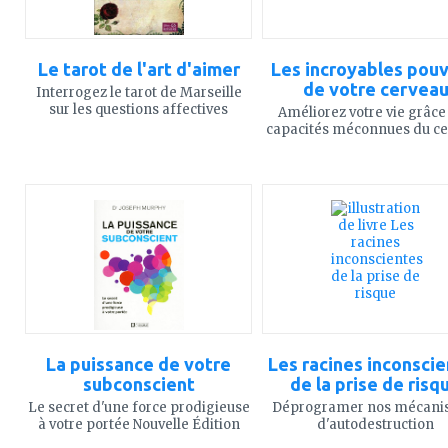
Le tarot de l'art d'aimer
Les incroyables pouv
de votre cervea
Interrogez le tarot de Marseille
sur les questions affectives
Améliorez votre vie grâce
capacités méconnues du c
ajouter
ajouter
à
à
mes
mes
favoris
favoris
La puissance de votre
Les racines inconsci
subconscient
de la prise de risq
Le secret d'une force prodigieuse
Déprogramer nos mécani
à votre portée Nouvelle Édition
d'autodestruction