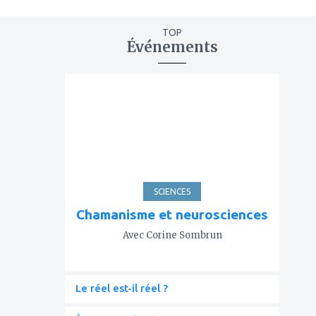
TOP
Événements
ajouter
à
mes
favoris
SCIENCES
Chamanisme et neurosciences
Avec Corine Sombrun
Le réel est-il réel ?