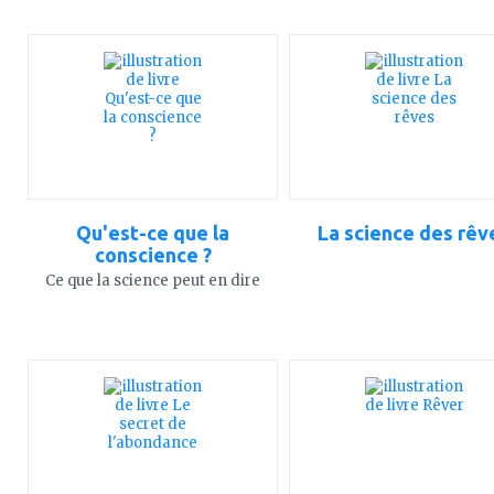
ajouter
ajouter
à
à
mes
mes
favoris
favoris
Qu'est-ce que la
La science des rêv
conscience ?
Ce que la science peut en dire
ajouter
ajouter
à
à
mes
mes
favoris
favoris