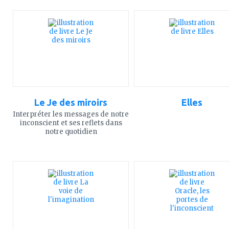
ajouter
ajouter
à
à
mes
mes
favoris
favoris
Le Je des miroirs
Elles
Interpréter les messages de notre
inconscient et ses reflets dans
notre quotidien
ajouter
ajouter
à
à
mes
mes
favoris
favoris