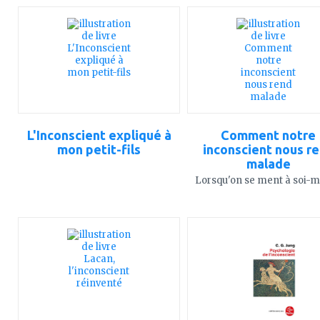
ajouter
ajouter
à
à
mes
mes
favoris
favoris
L'Inconscient expliqué à
Comment notre
mon petit-fils
inconscient nous r
malade
Lorsqu'on se ment à soi
ajouter
ajouter
à
à
mes
mes
favoris
favoris