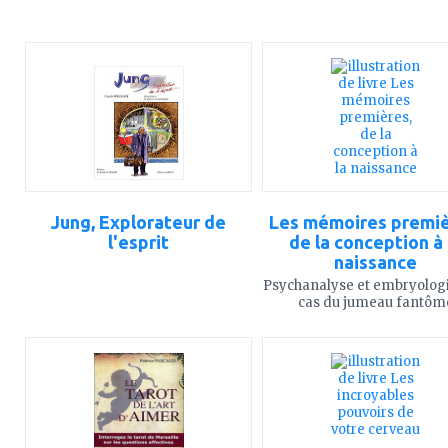
ajouter
ajouter
à
à
mes
mes
favoris
favoris
Jung, Explorateur de
Les mémoires premiè
l'esprit
de la conception à 
naissance
Psychanalyse et embryologi
cas du jumeau fantôm
ajouter
ajouter
à
à
mes
mes
favoris
favoris