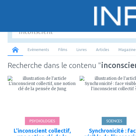
Saisir
les mots-
Tous
Evènements
Films
Livres
Articles
Magazine
Recherche dans le contenu "
inconscie
ajouter
ajouter
à
à
mes
mes
favoris
favoris
PSYCHOLOGIES
SCIENCES
L'inconscient collectif,
Synchronicité : fa