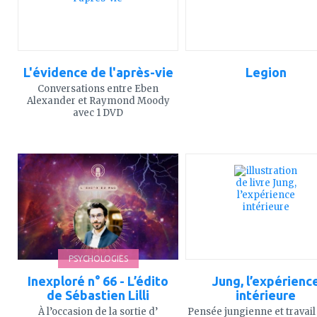
L'évidence de l'après-vie
Legion
Conversations entre Eben
Alexander et Raymond Moody
avec 1 DVD
ajouter
ajouter
à
à
mes
mes
favoris
favoris
PSYCHOLOGIES
Inexploré n° 66 - L’édito
Jung, l’expérienc
de Sébastien Lilli
intérieure
À l’occasion de la sortie d’
Pensée jungienne et travail