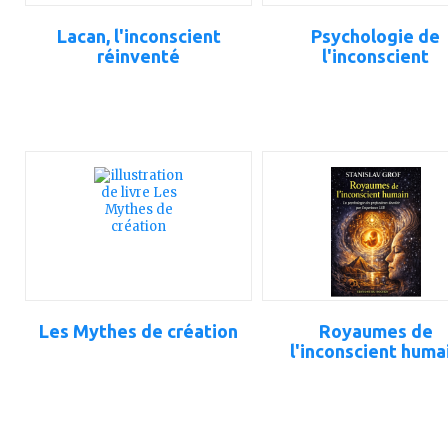
Lacan, l'inconscient
Psychologie de
réinventé
l'inconscient
ajouter
ajouter
à
à
mes
mes
favoris
favoris
Les Mythes de création
Royaumes de
l'inconscient huma