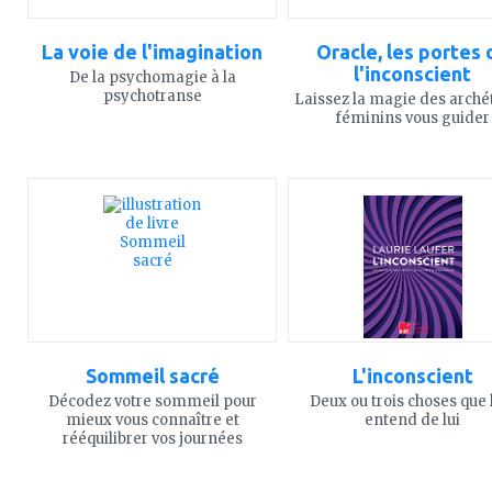
La voie de l'imagination
Oracle, les portes 
l'inconscient
De la psychomagie à la
psychotranse
Laissez la magie des arch
féminins vous guider
ajouter
ajouter
à
à
mes
mes
favoris
favoris
Sommeil sacré
L'inconscient
Décodez votre sommeil pour
Deux ou trois choses que 
mieux vous connaître et
entend de lui
rééquilibrer vos journées