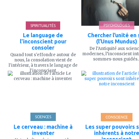
4'
PSYCHOLOGIES
SPIRITUALITÉS
Le language de
Chercher l’unité en 
l'inconscient pour
(l’Unus Mundus)
consoler
De l’Antiquité aux scien
modernes, l’inconscient intr
Quand tout s'effondre autour de
sommes-nous guidés..
nous, la consolation vient de
l'intérieur, à travers le langage de
ajouter
ajouter
l'inconscient
à
à
mes
mes
favoris
favoris
SCIENCES
CONSCIENCE
Le cerveau : machine à
Les super pouvoirs 
inventer
inhérents à notr