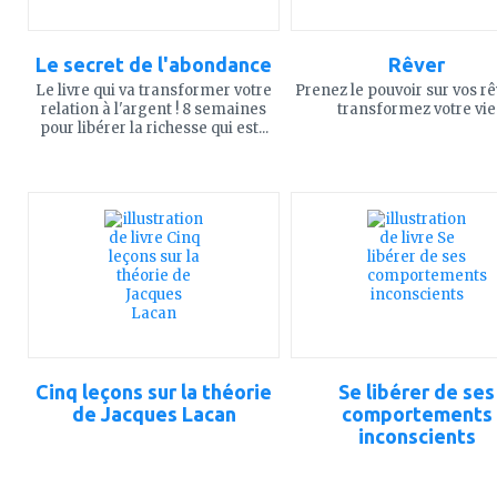
Le secret de l'abondance
Rêver
Le livre qui va transformer votre
Prenez le pouvoir sur vos rê
relation à l'argent ! 8 semaines
transformez votre vie
pour libérer la richesse qui est...
ajouter
ajouter
à
à
mes
mes
favoris
favoris
Cinq leçons sur la théorie
Se libérer de ses
de Jacques Lacan
comportements
inconscients