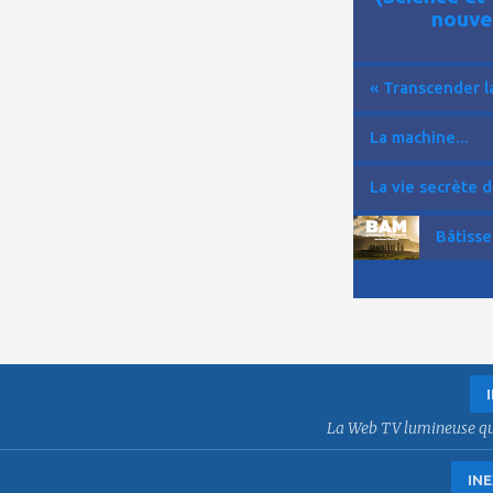
nouve
« Transcender la
La machine...
La vie secrète d
Bâtisse
La Web TV lumineuse qui f
INE