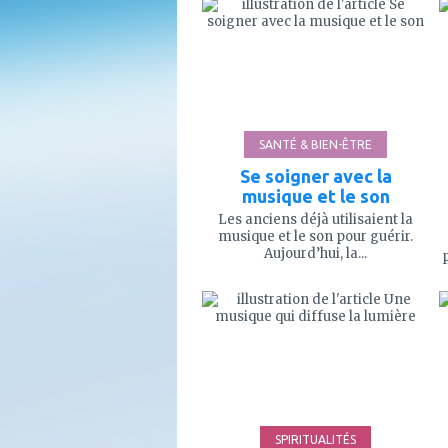
à
mes
favoris
SANTÉ & BIEN-ÊTRE
Se soigner avec la
musique et le son
Les anciens déjà utilisaient la
musique et le son pour guérir.
Aujourd’hui, la...
ajouter
à
mes
favoris
SPIRITUALITÉS