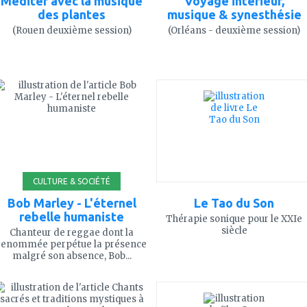
Méditer avec la musique
Voyage intérieur,
des plantes
musique & synesthésie
(Rouen deuxième session)
(Orléans - deuxième session)
ajouter
ajouter
à
à
mes
mes
favoris
favoris
CULTURE & SOCIÉTÉ
Bob Marley - L'éternel
Le Tao du Son
rebelle humaniste
Thérapie sonique pour le XXIe
siècle
Chanteur de reggae dont la
renommée perpétue la présence
malgré son absence, Bob...
ajouter
ajouter
à
à
mes
mes