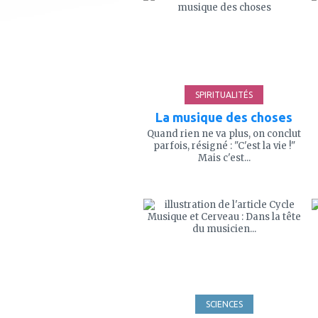
mes
favoris
SPIRITUALITÉS
La musique des choses
Quand rien ne va plus, on conclut
parfois, résigné : "C'est la vie !"
Mais c'est...
ajouter
à
mes
favoris
SCIENCES