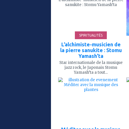
mes
favoris
SPIRITUALITÉS
L’alchimiste-musicien de
la pierre sanukite : Stomu
Yamash’ta
Star internationale de la musique
jazz rock, le Japonais Stomu
Yamash’ta a tout...
ajouter
à
mes
favoris