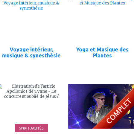
mes
mes
favoris
favoris
Voyage intérieur,
Yoga et Musique des
musique & synesthésie
Plantes
ajouter
ajouter
à
à
mes
mes
favoris
favoris
SPIRITUALITÉS