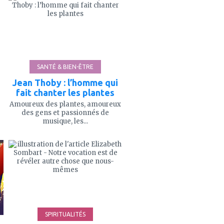
mes
favoris
SANTÉ & BIEN-ÊTRE
Jean Thoby : l’homme qui
fait chanter les plantes
Amoureux des plantes, amoureux
des gens et passionnés de
musique, les...
ajouter
à
mes
favoris
SPIRITUALITÉS