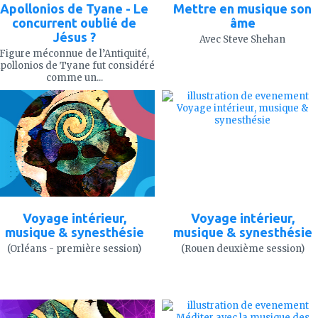
Apollonios de Tyane - Le
Mettre en musique son
concurrent oublié de
âme
Jésus ?
Avec Steve Shehan
Figure méconnue de l’Antiquité,
pollonios de Tyane fut considéré
comme un...
ajouter
ajouter
à
à
mes
mes
favoris
favoris
Voyage intérieur,
Voyage intérieur,
musique & synesthésie
musique & synesthésie
(Orléans - première session)
(Rouen deuxième session)
ajouter
ajouter
à
à