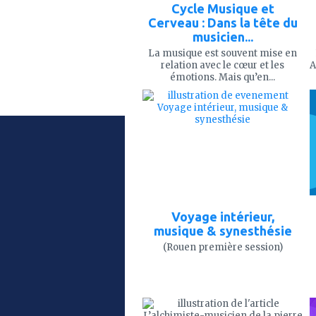
Cycle Musique et
Cerveau : Dans la tête du
musicien...
La musique est souvent mise en
relation avec le cœur et les
A
émotions. Mais qu’en...
ajouter
à
mes
favoris
Voyage intérieur,
musique & synesthésie
(Rouen première session)
ajouter
à