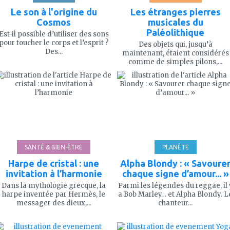
Le son à l'origine du
Les étranges pierres
Cosmos
musicales du
Paléolithique
Est-il possible d’utiliser des sons
pour toucher le corps et l’esprit ?
Des objets qui, jusqu’à
Des...
maintenant, étaient considérés
comme de simples pilons,...
ajouter
ajouter
à
à
mes
mes
favoris
favoris
SANTÉ & BIEN-ÊTRE
PLANÈTE
Harpe de cristal : une
Alpha Blondy : « Savoure
invitation à l’harmonie
chaque signe d’amour... »
Dans la mythologie grecque, la
Parmi les légendes du reggae, il 
harpe inventée par Hermès, le
a Bob Marley… et Alpha Blondy. L
messager des dieux,...
chanteur...
ajouter
ajouter
à
à