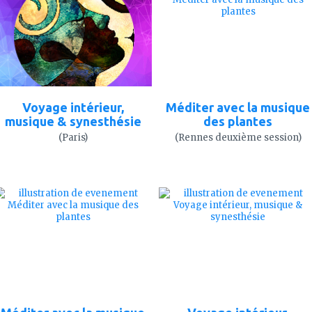
mes
mes
favoris
favoris
Voyage intérieur,
Méditer avec la musique
musique & synesthésie
des plantes
(Paris)
(Rennes deuxième session)
ajouter
ajouter
à
à
mes
mes
favoris
favoris