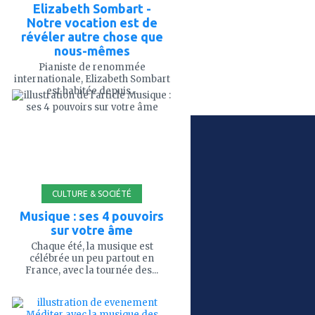
Elizabeth Sombart -
Notre vocation est de
révéler autre chose que
nous-mêmes
Pianiste de renommée
internationale, Elizabeth Sombart
ajouter
est habitée depuis...
à
mes
favoris
CULTURE & SOCIÉTÉ
Musique : ses 4 pouvoirs
sur votre âme
Chaque été, la musique est
célébrée un peu partout en
France, avec la tournée des...
ajouter
à