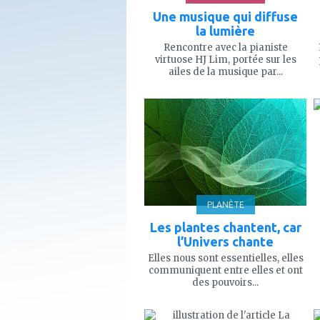
Une musique qui diffuse
la lumière
Rencontre avec la pianiste
virtuose HJ Lim, portée sur les
ailes de la musique par...
ajouter
à
mes
favoris
PLANÈTE
Les plantes chantent, car
l’Univers chante
Elles nous sont essentielles, elles
communiquent entre elles et ont
des pouvoirs...
ajouter
à