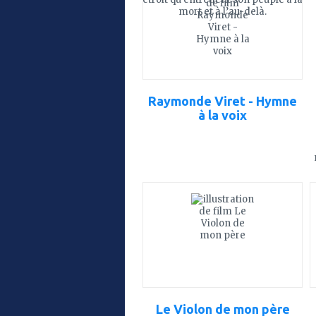
favoris
mort et à l’au-delà.
Raymonde Viret - Hymne
à la voix
ajouter
à
mes
favoris
Le Violon de mon père