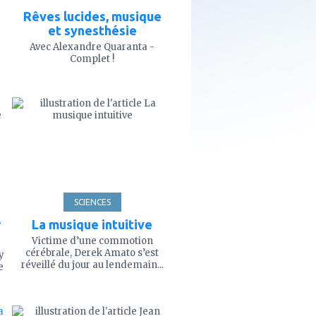
Rêves lucides, musique
et synesthésie
Avec Alexandre Quaranta -
Complet !
ajouter
à
mes
favoris
SCIENCES
r
La musique intuitive
Victime d’une commotion
cérébrale, Derek Amato s’est
y
réveillé du jour au lendemain...
e
ajouter
à