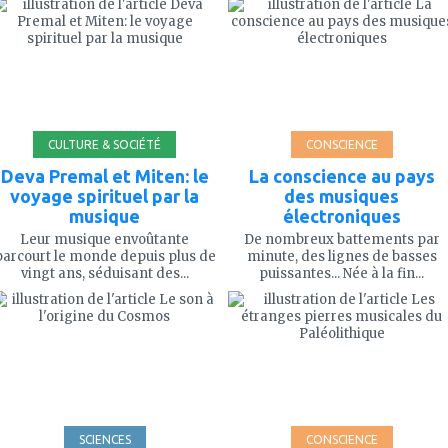
à
à
mes
mes
favoris
favoris
CULTURE & SOCIÉTÉ
CONSCIENCE
Deva Premal et Miten: le
La conscience au pays
voyage spirituel par la
des musiques
musique
électroniques
Leur musique envoûtante
De nombreux battements par
parcourt le monde depuis plus de
minute, des lignes de basses
vingt ans, séduisant des...
puissantes... Née à la fin...
ajouter
ajouter
à
à
mes
mes
favoris
favoris
SCIENCES
CONSCIENCE