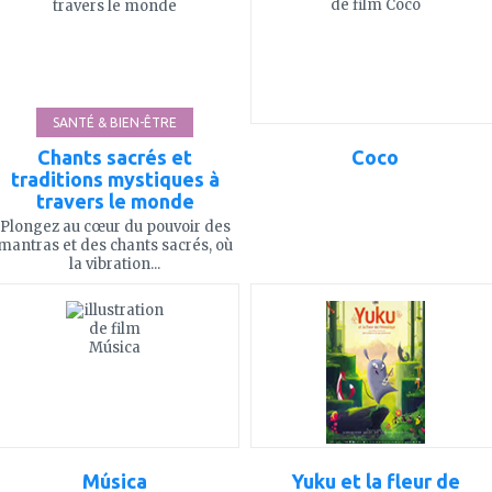
favoris
favoris
SANTÉ & BIEN-ÊTRE
Chants sacrés et
Coco
traditions mystiques à
travers le monde
Plongez au cœur du pouvoir des
mantras et des chants sacrés, où
la vibration...
ajouter
ajouter
à
à
mes
mes
favoris
favoris
Música
Yuku et la fleur de