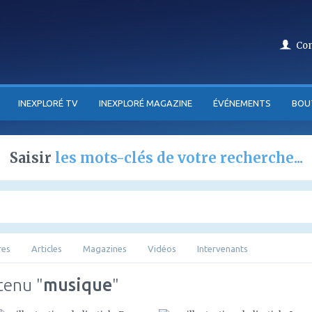
Co
INEXPLORÉ TV
INEXPLORÉ MAGAZINE
ÉVÉNEMENTS
BOU
Saisir
les mots-clés de votre recherche...
res
Articles
Magazines
Vidéos
Intervenants
tenu "
musique
"
ajouter
ajouter