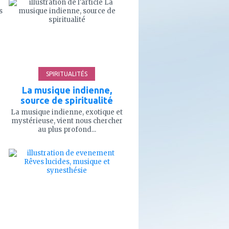
à
mes
favoris
SPIRITUALITÉS
La musique indienne,
source de spiritualité
La musique indienne, exotique et
mystérieuse, vient nous chercher
au plus profond...
ajouter
à
mes
favoris