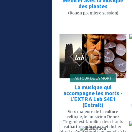
Méditer avec la musique
des plantes
(Rouen première session)
ajouter
à
mes
favoris
20'
AUTOUR DE LA MORT
La musique qui
accompagne les morts -
L'EXTRA Lab S4E1
(Extrait)
Voix majeure de la culture
celtique, le musicien Denez
ajouter
Prigent est familier des chants
à
cathartiques bretons et du lien
mes
étroit qu’entretient son peuple à la