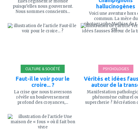
champignons
Elles régissent le monde
hallucinogènes
puisqu’elles nous gouvernent.
Nous sommes conscients...
Voici une aventure hors
commun. La mère du
ajouter
ajouter
photographe Mathias de L
à
à
est...
mes
mes
favoris
favoris
CULTURE & SOCIÉTÉ
PSYCHOLOGIES
Faut-il le voir pour le
Vérités et idées fau
croire... ?
autour de la trans
La crise que nous traversons
Manifestation pathologi
révèle un bouleversement
phénomène culturel o
profond des croyances,...
supercherie ? Récréation d
ajouter
ajouter
à
à
mes
mes
favoris
favoris