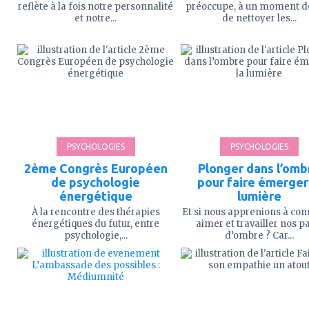
reflète à la fois notre personnalité
préoccupe, à un moment d
et notre...
de nettoyer les...
ajouter
ajouter
à
à
mes
mes
favoris
favoris
PSYCHOLOGIES
PSYCHOLOGIES
2ème Congrès Européen
Plonger dans l’omb
de psychologie
pour faire émerger
énergétique
lumière
À la rencontre des thérapies
Et si nous apprenions à conn
énergétiques du futur, entre
aimer et travailler nos p
psychologie,...
d’ombre ? Car...
ajouter
ajouter
à
à
mes
mes
favoris
favoris