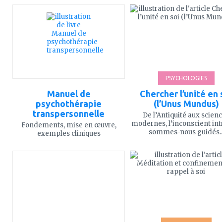
ajouter
ajouter
à
à
mes
mes
favoris
favoris
PSYCHOLOGIES
Manuel de
Chercher l’unité en 
psychothérapie
(l’Unus Mundus)
transpersonnelle
De l’Antiquité aux scien
modernes, l’inconscient intr
Fondements, mise en œuvre,
sommes-nous guidés..
exemples cliniques
ajouter
ajouter
à
à
mes
mes
favoris
favoris