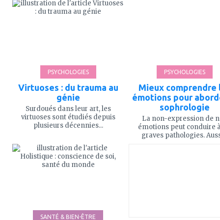
à
à
mes
mes
favoris
favoris
PSYCHOLOGIES
PSYCHOLOGIES
Virtuoses : du trauma au
Mieux comprendre 
génie
émotions pour aborde
sophrologie
Surdoués dans leur art, les
virtuoses sont étudiés depuis
La non-expression de n
plusieurs décennies...
émotions peut conduire 
graves pathologies. Aussi
ajouter
ajouter
à
à
mes
mes
favoris
favoris
SANTÉ & BIEN-ÊTRE