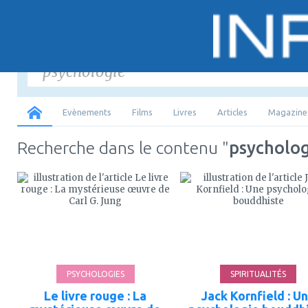
Saisir
les mots-
Tous
Evènements
Films
Livres
Articles
Magazine
Recherche dans le contenu "
psycholo
ajouter
ajouter
à
à
mes
mes
favoris
favoris
PSYCHOLOGIES
SPIRITUALITÉS
Le livre rouge : La
Jack Kornfield : U