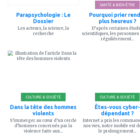
SANTÉ & BIEN-ÊTRE
Parapsychologie : Le
Pourquoi prier rend
Dossier
plus heureux ?
Les acteurs, la science, la
D’après certaines étud
recherche
scientifiques, les personnes
régulièrement...
ajouter
ajouter
à
à
mes
mes
favoris
favoris
CULTURE & SOCIÉTÉ
CULTURE & SOCIÉTÉ
Dans la tête des hommes
Êtes-vous cyber-
violents
dépendant ?
S’immerger au cœur d’un cercle
Internet a pris les comman
d’hommes concernés par la
nos vies, notre mobile est 
violence faite aux...
le prolongement...