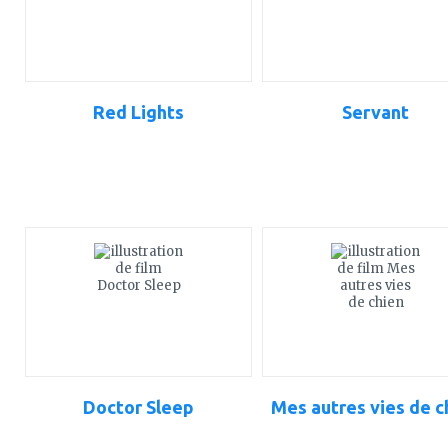
Red Lights
Servant
ajouter
ajouter
à
à
mes
mes
favoris
favoris
Doctor Sleep
Mes autres vies de c