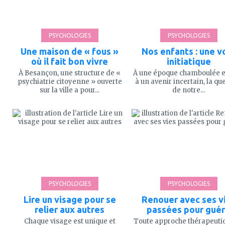
PSYCHOLOGIES
PSYCHOLOGIES
Une maison de « fous »
Nos enfants : une v
où il fait bon vivre
initiatique
À Besançon, une structure de «
À une époque chamboulée e
psychiatrie citoyenne » ouverte
à un avenir incertain, la qu
sur la ville a pour...
de notre...
ajouter
ajouter
à
à
mes
mes
favoris
favoris
PSYCHOLOGIES
PSYCHOLOGIES
Lire un visage pour se
Renouer avec ses v
relier aux autres
passées pour guér
Chaque visage est unique et
Toute approche thérapeuti