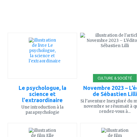
ajouter
ajouter
à
à
mes
mes
favoris
favoris
CULTURE & SOCIÉTÉ
Le psychologue, la
Novembre 2023 – L’é
science et
de Sébastien Lilli
l'extraordinaire
Si l’aventure Inexploré du 
novembre se résumait à q
Une introduction à la
rendez-vous à...
parapsychologie
ajouter
ajouter
à
à
mes
mes
favoris
favoris