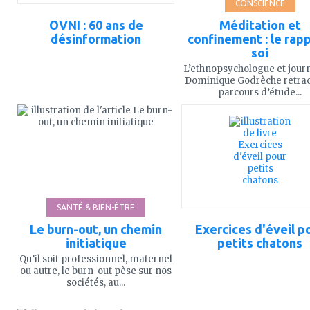
CONSCIENCE
OVNI : 60 ans de
Méditation et
désinformation
confinement : le rapp
soi
L’ethnopsychologue et journ
Dominique Godrèche retra
parcours d’étude...
ajouter
ajouter
à
à
mes
mes
favoris
favoris
SANTÉ & BIEN-ÊTRE
Le burn-out, un chemin
Exercices d'éveil p
initiatique
petits chatons
Qu’il soit professionnel, maternel
ou autre, le burn-out pèse sur nos
sociétés, au...
ajouter
ajouter