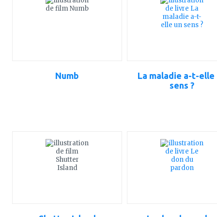
mes
mes
favoris
favoris
Numb
La maladie a-t-elle
sens ?
ajouter
ajouter
à
à
mes
mes
favoris
favoris