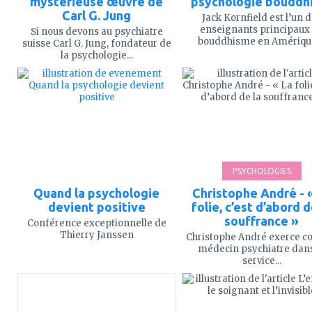
mystérieuse œuvre de
psychologie bouddh
Carl G. Jung
Jack Kornfield est l’un 
enseignants principaux
Si nous devons au psychiatre
bouddhisme en Amérique.
suisse Carl G. Jung, fondateur de
la psychologie...
ajouter
ajouter
à
à
mes
mes
favoris
favoris
PSYCHOLOGIES
Quand la psychologie
Christophe André - 
devient positive
folie, c’est d’abord d
souffrance »
Conférence exceptionnelle de
Thierry Janssen
Christophe André exerce 
médecin psychiatre dans
service...
ajouter
ajouter
à
à
mes
mes
favoris
favoris