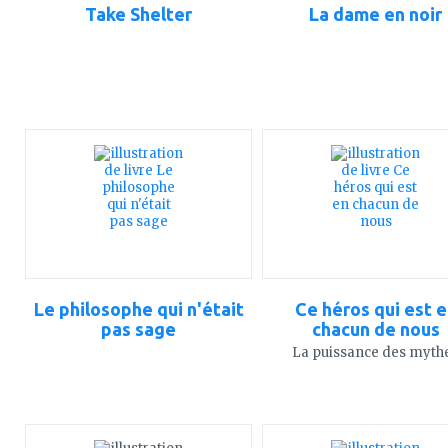
Take Shelter
La dame en noir
ajouter
ajouter
à
à
mes
mes
favoris
favoris
Le philosophe qui n'était
Ce héros qui est e
pas sage
chacun de nous
La puissance des myth
ajouter
ajouter
à
à