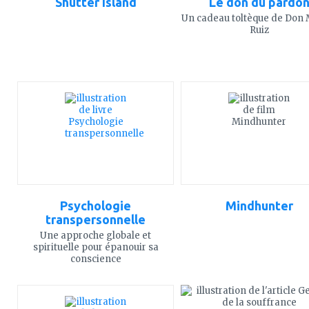
Shutter Island
Le don du pardo
Un cadeau toltèque de Don 
Ruiz
ajouter
ajouter
à
à
mes
mes
favoris
favoris
Psychologie
Mindhunter
transpersonnelle
Une approche globale et
spirituelle pour épanouir sa
conscience
ajouter
ajouter
à
à
mes
mes