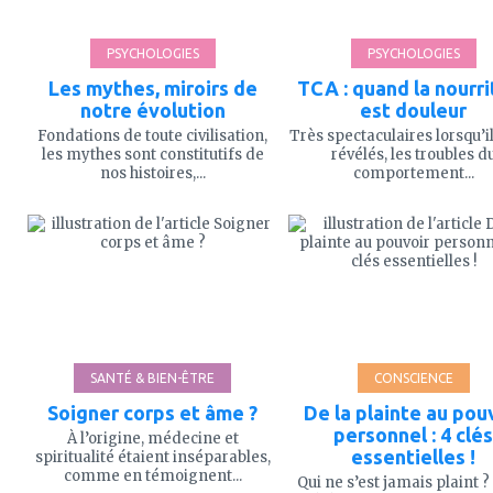
PSYCHOLOGIES
PSYCHOLOGIES
Les mythes, miroirs de
TCA : quand la nourri
notre évolution
est douleur
Fondations de toute civilisation,
Très spectaculaires lorsqu’i
les mythes sont constitutifs de
révélés, les troubles d
nos histoires,...
comportement...
ajouter
ajouter
à
à
mes
mes
favoris
favoris
SANTÉ & BIEN-ÊTRE
CONSCIENCE
Soigner corps et âme ?
De la plainte au pou
personnel : 4 clés
À l’origine, médecine et
essentielles !
spiritualité étaient inséparables,
comme en témoignent...
Qui ne s’est jamais plaint ?