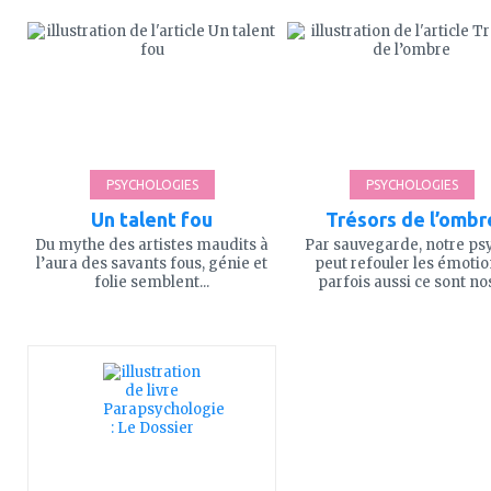
ajouter
ajouter
à
à
mes
mes
favoris
favoris
PSYCHOLOGIES
PSYCHOLOGIES
Un talent fou
Trésors de l’ombr
Du mythe des artistes maudits à
Par sauvegarde, notre ps
l’aura des savants fous, génie et
peut refouler les émotio
folie semblent...
parfois aussi ce sont nos
ajouter
ajouter
à
à
mes
mes
favoris
favoris