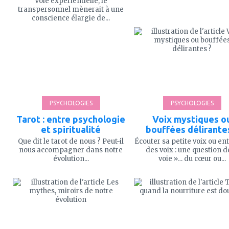
Voie expérientielle, le
transpersonnel mènerait à une
conscience élargie de...
ajouter
ajouter
à
à
mes
mes
favoris
favoris
PSYCHOLOGIES
PSYCHOLOGIES
Tarot : entre psychologie
Voix mystiques o
et spiritualité
bouffées délirante
Que dit le tarot de nous ? Peut-il
Écouter sa petite voix ou e
nous accompagner dans notre
des voix : une question d
évolution...
voie »… du cœur ou...
ajouter
ajouter
à
à
mes
mes
favoris
favoris