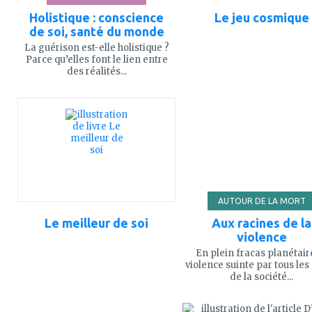
Holistique : conscience
Le jeu cosmique
de soi, santé du monde
La guérison est-elle holistique ?
Parce qu’elles font le lien entre
des réalités...
ajouter
ajouter
à
à
mes
mes
favoris
favoris
AUTOUR DE LA MORT
Le meilleur de soi
Aux racines de la
violence
En plein fracas planétaire
violence suinte par tous les
de la société...
ajouter
ajouter
à
à