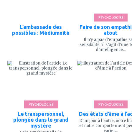
PSYCHOLOGIES
L’ambassade des
Faire de son empathi
possibles : Médiumnité
atout
Il n’y a pas d’empathie s
sensibilité ; il s’agit d’une
d’intelligence...
ajouter
ajouter
à
à
mes
mes
favoris
favoris
PSYCHOLOGIES
PSYCHOLOGIES
Le transpersonnel,
Des états d’âme à l’a
plongée dans le grand
D’un jour à l’autre, notre 
mystère
et notre comportement pe
varier...