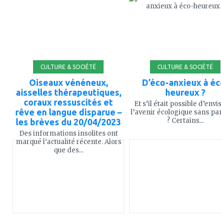
mes
mes
favoris
favoris
CULTURE & SOCIÉTÉ
CULTURE & SOCIÉTÉ
Oiseaux vénéneux,
D’éco-anxieux à éc
aisselles thérapeutiques,
heureux ?
coraux ressuscités et
Et s’il était possible d’env
rêve en langue disparue –
l’avenir écologique sans pa
? Certains...
les brèves du 20/04/2023
Des informations insolites ont
ajouter
ajouter
marqué l’actualité récente. Alors
à
à
que des...
mes
mes
favoris
favoris