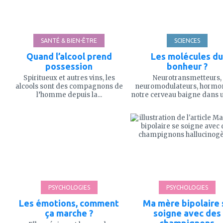
SANTÉ & BIEN-ÊTRE
SCIENCES
Quand l’alcool prend
Les molécules du
possession
bonheur ?
Spiritueux et autres vins, les
Neurotransmetteurs,
alcools sont des compagnons de
neuromodulateurs, hormone
l’homme depuis la...
notre cerveau baigne dans u
ajouter
ajouter
à
à
mes
mes
favoris
favoris
PSYCHOLOGIES
PSYCHOLOGIES
Les émotions, comment
Ma mère bipolaire 
ça marche ?
soigne avec des