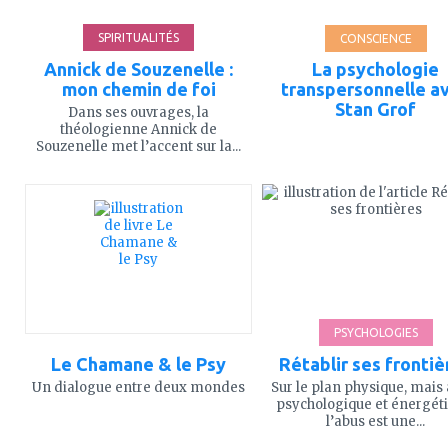
SPIRITUALITÉS
CONSCIENCE
Annick de Souzenelle :
La psychologie
mon chemin de foi
transpersonnelle a
Stan Grof
Dans ses ouvrages, la
théologienne Annick de
Souzenelle met l’accent sur la...
ajouter
ajouter
à
à
mes
mes
favoris
favoris
PSYCHOLOGIES
Le Chamane & le Psy
Rétablir ses frontiè
Un dialogue entre deux mondes
Sur le plan physique, mais 
psychologique et énergéti
l’abus est une...