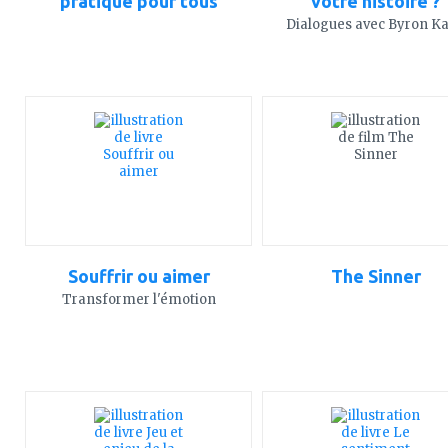
pratique pour tous
votre histoire ?
Dialogues avec Byron Ka
ajouter
ajouter
à
à
mes
mes
favoris
favoris
Souffrir ou aimer
The Sinner
Transformer l'émotion
ajouter
ajouter
à
à
mes
mes
favoris
favoris