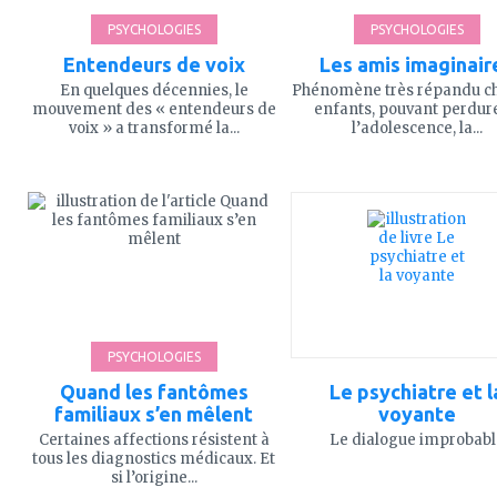
PSYCHOLOGIES
PSYCHOLOGIES
Entendeurs de voix
Les amis imaginair
En quelques décennies, le
Phénomène très répandu ch
mouvement des « entendeurs de
enfants, pouvant perdure
voix » a transformé la...
l’adolescence, la...
ajouter
ajouter
à
à
mes
mes
favoris
favoris
PSYCHOLOGIES
Quand les fantômes
Le psychiatre et l
familiaux s’en mêlent
voyante
Certaines affections résistent à
Le dialogue improbabl
tous les diagnostics médicaux. Et
si l’origine...