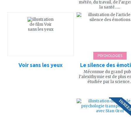
météo, du travail, de l’arge
la santé…...
ajouter
ajouter
à
à
mes
mes
favoris
favoris
PSYCHOLOGIES
Voir sans les yeux
Le silence des émot
Méconnue du grand publ
l’alexithymie est de plus e
étudiée par la science..
ajouter
ajouter
INREES
à
à
mes
mes
favoris
favoris