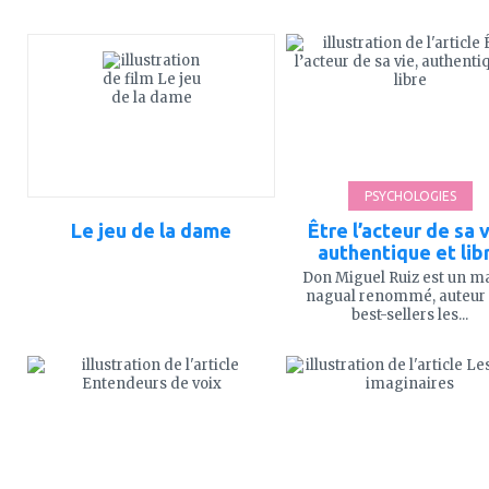
ajouter
ajouter
à
à
mes
mes
favoris
favoris
PSYCHOLOGIES
Le jeu de la dame
Être l’acteur de sa v
authentique et lib
Don Miguel Ruiz est un ma
nagual renommé, auteur
best-sellers les...
ajouter
ajouter
à
à
mes
mes
favoris
favoris