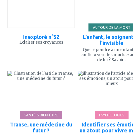
AUTOUR DE LA MORT
Inexploré n°52
L’enfant, le soignan
Éclairer ses croyances
l’invisible
Que répondre à un enfant
confie « voir des morts » a
de lui ? Savoir...
ajouter
ajouter
à
à
mes
mes
favoris
favoris
SANTÉ & BIEN-ÊTRE
PSYCHOLOGIES
Transe, une médecine du
Identifier ses émoti
futur ?
un atout pour vivre 