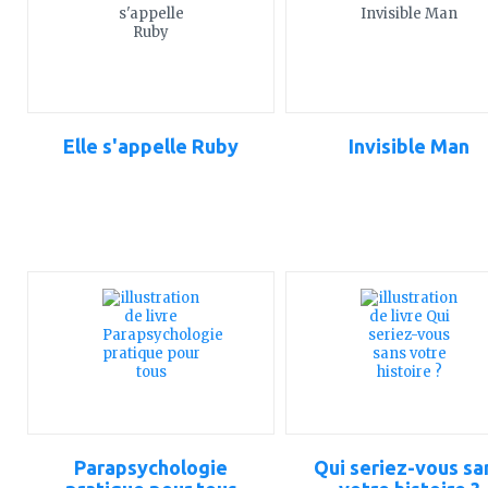
Elle s'appelle Ruby
Invisible Man
ajouter
ajouter
à
à
mes
mes
favoris
favoris
Parapsychologie
Qui seriez-vous sa