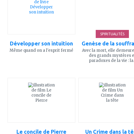
favoris
favoris
SPIRITUALITÉS
Développer son intuition
Genèse de la souffr
Même quand on a l'esprit fermé
Avec la mort, elle demeure
des grands mystères e
paradoxes de la vie : la.
ajouter
ajouter
à
à
mes
mes
favoris
favoris
Le concile de Pierre
Un Crime dans la t