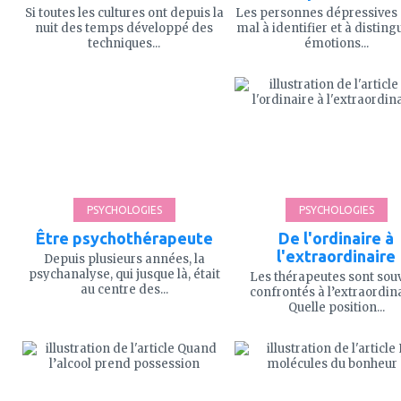
Si toutes les cultures ont depuis la
Les personnes dépressives 
nuit des temps développé des
mal à identifier et à disting
techniques...
émotions...
ajouter
ajouter
à
à
mes
mes
favoris
favoris
PSYCHOLOGIES
PSYCHOLOGIES
Être psychothérapeute
De l'ordinaire à
l'extraordinaire
Depuis plusieurs années, la
psychanalyse, qui jusque là, était
Les thérapeutes sont sou
au centre des...
confrontés à l’extraordina
Quelle position...
ajouter
ajouter
à
à
mes
mes
favoris
favoris