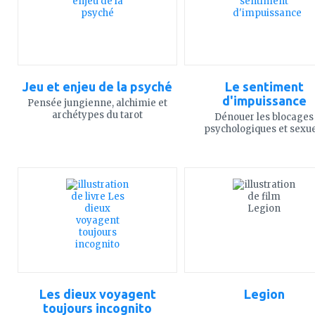
Jeu et enjeu de la psyché
Le sentiment
d'impuissance
Pensée jungienne, alchimie et
archétypes du tarot
Dénouer les blocages
psychologiques et sexue
ajouter
ajouter
à
à
mes
mes
favoris
favoris
Les dieux voyagent
Legion
toujours incognito