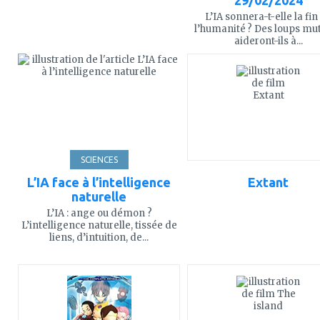
29/02/2024
L’IA sonnera-t-elle la fin
l’humanité ? Des loups mu
aideront-ils à...
ajouter
ajouter
à
à
mes
mes
favoris
favoris
SCIENCES
L’IA face à l’intelligence
Extant
naturelle
L’IA : ange ou démon ?
L’intelligence naturelle, tissée de
liens, d’intuition, de...
ajouter
ajouter
à
à
mes
mes
favoris
favoris