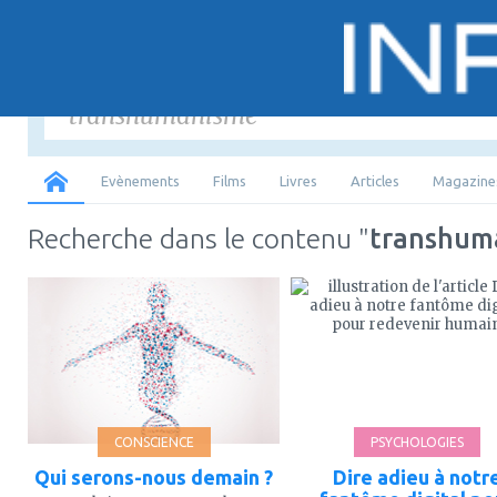
Saisir
les mots-
Tous
Evènements
Films
Livres
Articles
Magazine
Recherche dans le contenu "
transhum
ajouter
ajouter
à
à
mes
mes
favoris
favoris
CONSCIENCE
PSYCHOLOGIES
Qui serons-nous demain ?
Dire adieu à notr