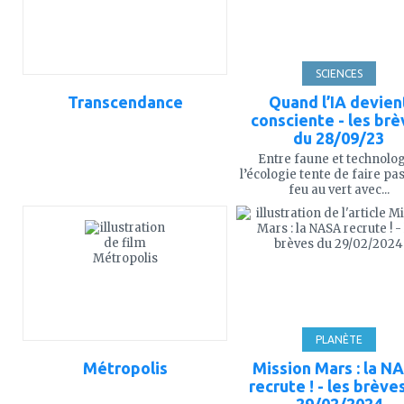
SCIENCES
Transcendance
Quand l’IA devien
consciente - les brè
du 28/09/23
Entre faune et technolog
l’écologie tente de faire pas
feu au vert avec...
ajouter
ajouter
à
à
mes
mes
favoris
favoris
PLANÈTE
Métropolis
Mission Mars : la N
recrute ! - les brève