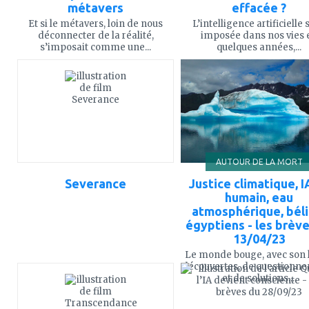
métavers
effacée ?
Et si le métavers, loin de nous
L’intelligence artificielle 
déconnecter de la réalité,
imposée dans nos vies 
s’imposait comme une...
quelques années,...
ajouter
ajouter
à
à
mes
mes
favoris
favoris
AUTOUR DE LA MORT
Severance
Justice climatique, I
humain, eau
atmosphérique, béli
égyptiens - les brèv
13/04/23
Le monde bouge, avec son 
ajouter
ajouter
découvertes, de questionn
à
à
et de solutions....
mes
mes
favoris
favoris