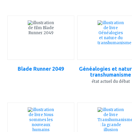
ajouter
ajouter
à
à
mes
mes
favoris
favoris
Blade Runner 2049
Généalogies et natur
transhumanisme
état actuel du débat
ajouter
ajouter
à
à
mes
mes
favoris
favoris