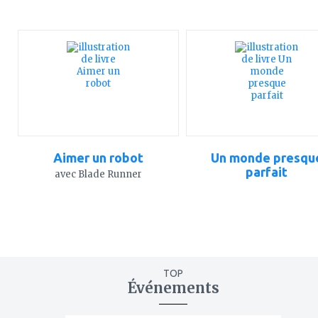
ajouter
ajouter
à
à
mes
mes
favoris
favoris
Aimer un robot
Un monde presqu
parfait
avec Blade Runner
TOP
Événements
ajouter