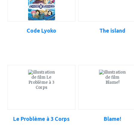
Code Lyoko
The island
ajouter
ajouter
à
à
mes
mes
favoris
favoris
Le Problème à 3 Corps
Blame!