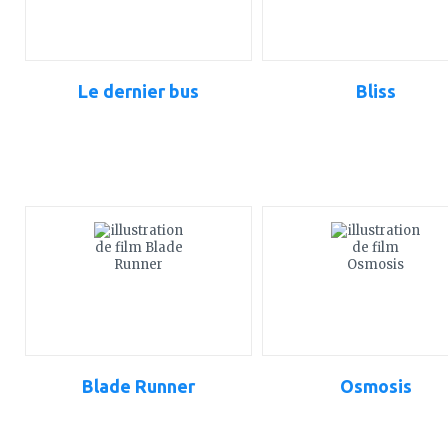
Le dernier bus
Bliss
ajouter
ajouter
à
à
mes
mes
favoris
favoris
Blade Runner
Osmosis