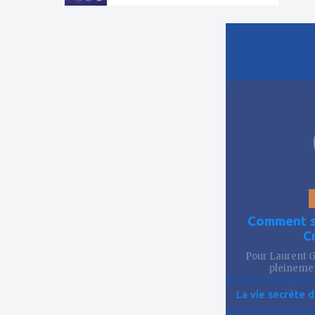
ajouter
à
mes
favoris
Comment se
C
Pour Laurent Go
pleinemen
La vie secrète d