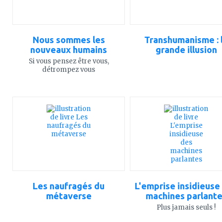
Nous sommes les
Transhumanisme : 
nouveaux humains
grande illusion
Si vous pensez être vous,
détrompez vous
ajouter
ajouter
à
à
mes
mes
favoris
favoris
Les naufragés du
L'emprise insidieuse
métaverse
machines parlant
Plus jamais seuls !