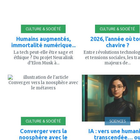
CULTURE & SOCIÉTÉ
CULTURE & SOCIÉTÉ
Humains augmentés,
2026, l’année où to
immortalité numérique...
chavire ?
La tech peut-elle être sage et
Entre révolutions technolo
éthique ? Du projet Neuralink
et tensions sociales, les tr
d’Elon Musk à...
majeurs de...
ajouter
ajouter
à
à
mes
mes
favoris
favoris
CULTURE & SOCIÉTÉ
SCIENCES
Converger vers la
IA : vers une human
noosphère avec le
transcendée… o