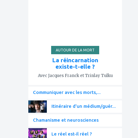
à
mes
favoris
AUTOUR DE LA MORT
La réincarnation
existe-t-elle ?
Avec Jacques Franck et Trinlay Tulku
Communiquer avec les morts,...
Itinéraire d'un médium/guér...
Chamanisme et neurosciences
Le réel est-il réel ?