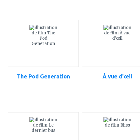
ajouter
ajouter
à
à
mes
mes
favoris
favoris
The Pod Generation
À vue d'œil
ajouter
ajouter
à
à
mes
mes
favoris
favoris