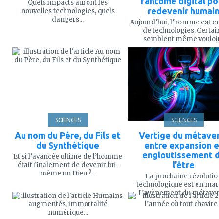
fantôme digital po
Quels impacts auront les
redevenir humai
nouvelles technologies, quels
dangers...
Aujourd’hui, l’homme est e
de technologies. Certai
semblent même vouloir.
ajouter
ajouter
à
à
mes
mes
favoris
favoris
SCIENCES
SCIENCES
Au nom du Père, du Fils et
Vertige du métaver
du Synthétique
entre expansion e
engloutissement 
Et si l’avancée ultime de l’homme
l’être
était finalement de devenir lui-
même un Dieu ?...
La prochaine révolutio
technologique est en mar
ajouter
ajouter
L’avènement du métavers,
à
à
mes
mes
favoris
favoris