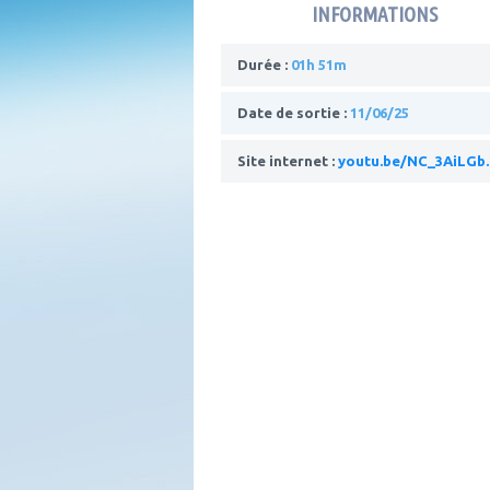
INFORMATIONS
Durée :
01h 51m
Date de sortie :
11/06/25
Site internet :
youtu.be/NC_3AiLGb..