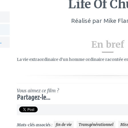
Life Of C
Réalisé par
Mike Fl
En bref
.
La vie extraordinaire d’un homme ordinaire racontée en 
Vous aimez ce film ?
Partagez-le...
Mots-clés associés :
fin de vie
Transgénérationnel
Miss