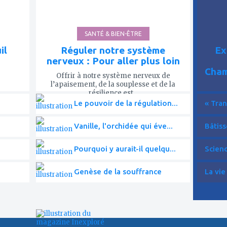
SANTÉ & BIEN-ÊTRE
il
Réguler notre système
Ex
nerveux : Pour aller plus loin
Cham
Offrir à notre système nerveux de
l’apaisement, de la souplesse et de la
résilience est...
Le pouvoir de la régulation...
« Tran
Vanille, l'orchidée qui éve...
Bâtiss
Pourquoi y aurait-il quelqu...
Scien
Genèse de la souffrance
La vie