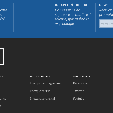
INEXPLORÉ DIGITAL
NEWSLE
euse
Le magazine de
Recevez 
es
référence en matière de
promotion
été !
science, spiritualité et
psychologie.
TÉS
ABONNEMENTS
SUIVEZ-NOUS
Inexploré magazine
Facebook
Inexploré TV
Twitter
ents
Inexploré digital
Youtube
s