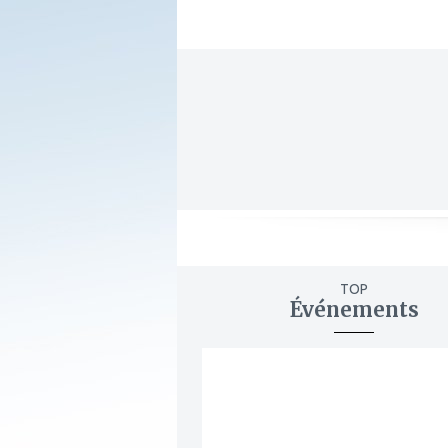
TOP
Événements
ajouter
à
mes
favoris