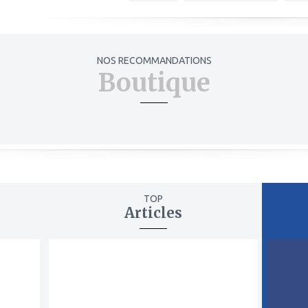
NOS RECOMMANDATIONS
Boutique
TOP
Articles
ajouter
ajout
à
à
mes
mes
favoris
favor