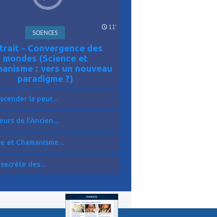
11'
SCIENCES
trait - Convergence des
mondes (Science et
anisme : vers un nouveau
paradigme ?)
scender la peur...
eurs de l'Ancien...
ce et Chamanisme...
 secrète des...