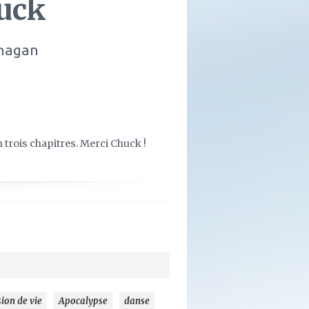
huck
anagan
trois chapitres. Merci Chuck !
ion de vie
Apocalypse
danse