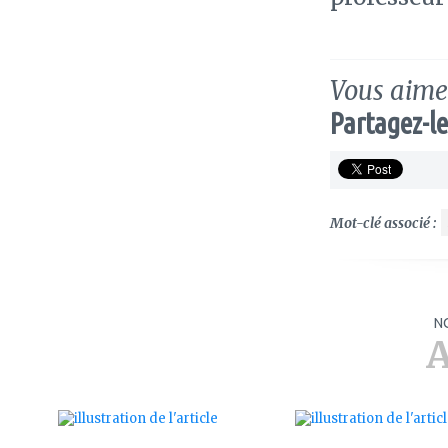
Vous aimez
Partagez-le
Mot-clé associé :
N
A
ajouter
ajouter
à
à
mes
mes