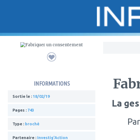
Bo
Fab
INFORMATIONS
Sortie le :
18/02/19
La ges
Pages :
743
Pa
Type :
broché
Partenaire :
‎Investig'Action