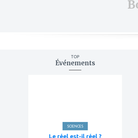
B
TOP
Événements
ajouter
à
mes
favoris
SCIENCES
Le réel est-il réel ?