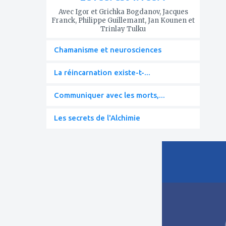
Avec Igor et Grichka Bogdanov, Jacques
Franck, Philippe Guillemant, Jan Kounen et
Trinlay Tulku
Chamanisme et neurosciences
La réincarnation existe-t-...
Communiquer avec les morts,...
Les secrets de l'Alchimie
ajouter
à
mes
favoris