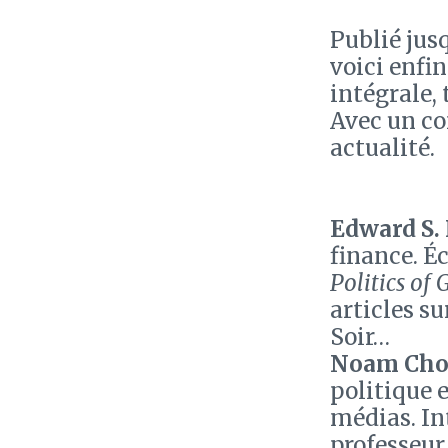
Publié jus
voici enfi
intégrale,
Avec un c
actualité.
Edward S.
finance. Éc
Politics of
articles s
Soir…
Noam Ch
politique 
médias. In
professeur