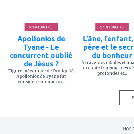
favoris
favoris
SPIRITUALITÉS
SPIRITUALITÉS
Apollonios de
L’âne, l’enfant,
Tyane - Le
père et le sec
concurrent oublié
du bonheur
de Jésus ?
À travers symboles et im
un conte transmet des vé
Figure méconnue de l’Antiquité,
profondes et...
Apollonios de Tyane fut
considéré comme un...
NOS 