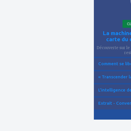
CU
La machine
carte du 
Découverte sur le 
res
Comment se libér
« Transcender la
L'intelligence de 
Extrait - Conver