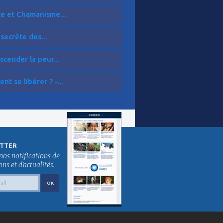
ce et Chamanisme...
 secrète des...
scender la peur...
t se libérer ? -...
TTER
nos notifications de
s et d'actualités.