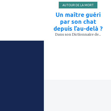
AUTOUR DE LA MORT
Un maître guéri
par son chat
depuis l’au-delà ?
Dans son Dictionnaire de...