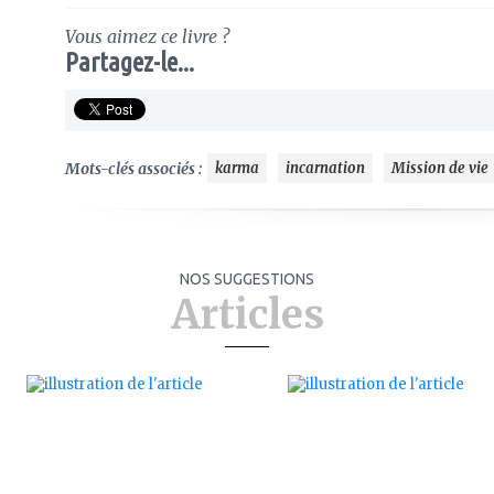
Vous aimez ce livre ?
Partagez-le...
Mots-clés associés :
karma
incarnation
Mission de vie
NOS SUGGESTIONS
Articles
ajouter
ajouter
à
à
mes
mes
favoris
favoris