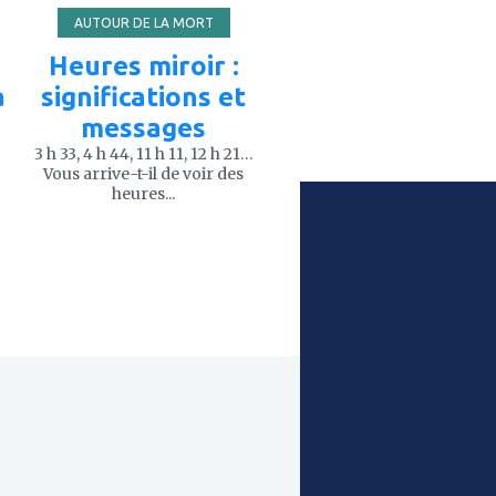
AUTOUR DE LA MORT
Heures miroir :
à
significations et
messages
3 h 33, 4 h 44, 11 h 11, 12 h 21…
Vous arrive-t-il de voir des
heures...