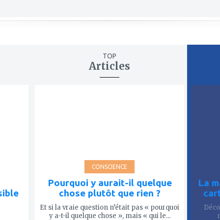
TOP
Articles
ajouter
ajout
à
à
mes
mes
favoris
favor
CONSCIENCE
Pourquoi y aurait-il quelque
La m
sible
chose plutôt que rien ?
car
Et si la vraie question n’était pas « pourquoi
Décou
y a-t-il quelque chose », mais « qui le...