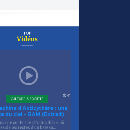
TOP
Vidéos
er
is
4'
CULTURE & SOCIÉTÉ
achine d'Anticythère : une
te du ciel - BAM (Extrait)
verte sur le site d'Anticythère, où
réside les restes d'un bateau...