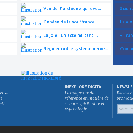
Vanille, l'orchidée qui éve...
Scien
Genèse de la souffrance
La vie
La joie : un acte militant ...
« Tran
Réguler notre système nerve...
Commen
INEXPLORÉ DIGITAL
NEWSLE
euse
Le magazine de
Recevez 
es
référence en matière de
promotion
été !
science, spiritualité et
psychologie.