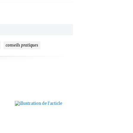
conseils pratiques
ajouter
à
mes
favoris