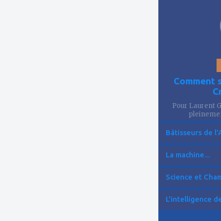
favoris
Comment se
C
Pour Laurent Go
pleinemen
Bâtisseurs de l'
La machine...
Science et Cham
L'intelligence de 