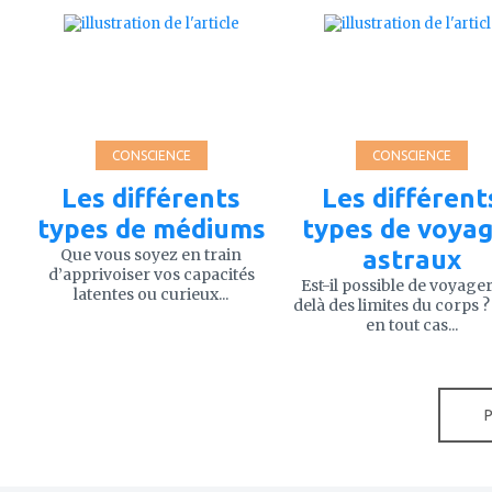
ajouter
ajouter
à
à
mes
mes
favoris
favoris
CONSCIENCE
CONSCIENCE
Les différents
Les différent
types de médiums
types de voya
Que vous soyez en train
astraux
d’apprivoiser vos capacités
Est-il possible de voyage
latentes ou curieux...
delà des limites du corps ?
en tout cas...