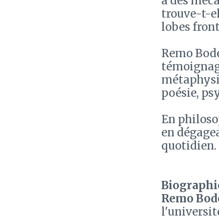
à des méca
trouve-t-el
lobes front
Remo Bodei
témoignage
métaphysiq
poésie, ps
En philosop
en dégage
quotidien.
Biographie
Remo Bod
l'universit