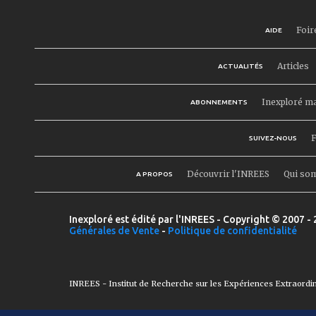
Foir
AIDE
Articles
ACTUALITÉS
Inexploré m
ABONNEMENTS
F
SUIVEZ-NOUS
Découvrir l'INREES
Qui so
A PROPOS
Inexploré est édité par l'INREES - Copyright © 2007 - 
Générales de Vente
-
Politique de confidentialité
INREES - Institut de Recherche sur les Expériences Extraordi