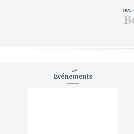
NOS 
B
TOP
Événements
ajouter
à
mes
favoris