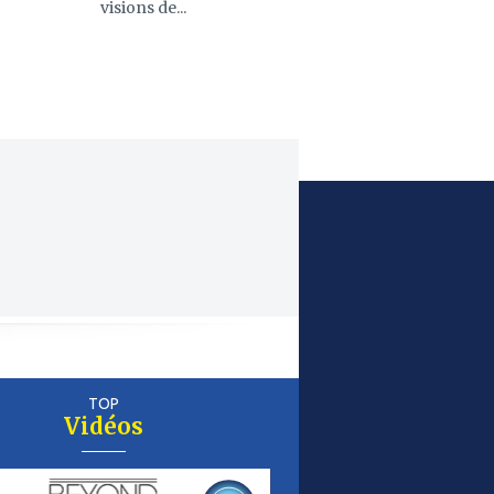
visions de...
TOP
Vidéos
er