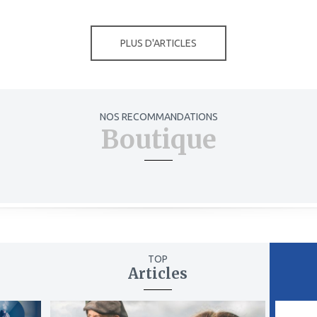
PLUS D'ARTICLES
NOS RECOMMANDATIONS
Boutique
TOP
Articles
ajouter
ajout
à
à