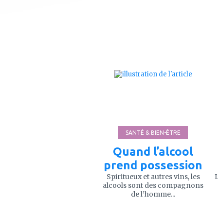
ajouter
à
mes
favoris
SANTÉ & BIEN-ÊTRE
Quand l’alcool
prend possession
Spiritueux et autres vins, les
L
alcools sont des compagnons
de l’homme...