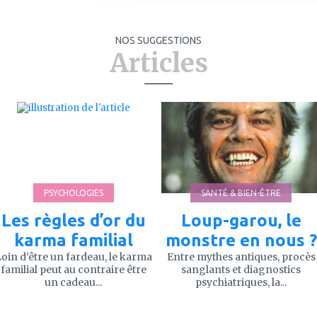
NOS SUGGESTIONS
Articles
ajouter
ajouter
à
à
mes
mes
favoris
favoris
PSYCHOLOGIES
SANTÉ & BIEN-ÊTRE
Les règles d’or du
Loup-garou, le
karma familial
monstre en nous ?
oin d’être un fardeau, le karma
Entre mythes antiques, procès
familial peut au contraire être
sanglants et diagnostics
un cadeau...
psychiatriques, la...