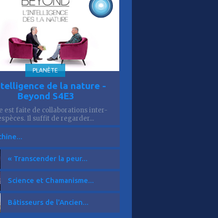
is
49'
PLANÈTE
ntelligence de la nature -
Beyond S4E3
e est faite de collaborations inter-
espèces. Il suffit de regarder...
hine...
« Transcender la peur...
Science et Chamanisme...
Bâtisseurs de l'Ancien...