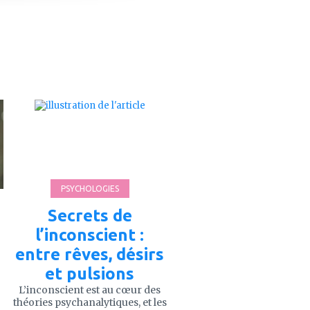
ajouter
à
mes
favoris
PSYCHOLOGIES
Secrets de
l’inconscient :
entre rêves, désirs
et pulsions
L’inconscient est au cœur des
théories psychanalytiques, et les