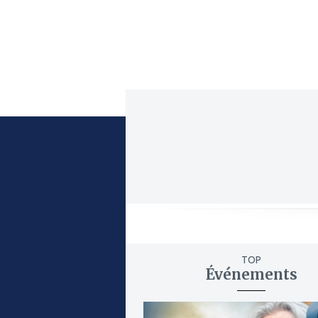
TOP
Événements
ajouter
à