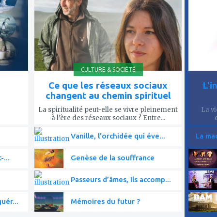
mes
mes
favoris
favor
CULTURE & SOCIÉTÉ
Ce que les réseaux sociaux
L'i
changent au chemin spirituel
La spiritualité peut-elle se vivre pleinement
La vi
à l’ère des réseaux sociaux ? Entre...
Vanille, l'orchidée qui éve...
La mac
-...
Genèse de la souffrance
Passeurs d’âmes, ils accomp...
uér...
Mémoires du futur ?