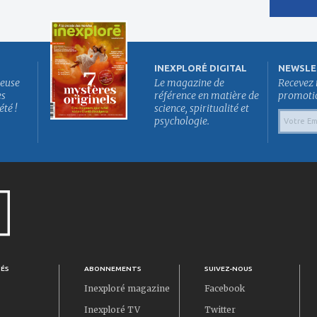
INEXPLORÉ DIGITAL
NEWSLE
euse
Le magazine de
Recevez 
es
référence en matière de
promotion
été !
science, spiritualité et
psychologie.
TÉS
ABONNEMENTS
SUIVEZ-NOUS
Inexploré magazine
Facebook
Inexploré TV
Twitter