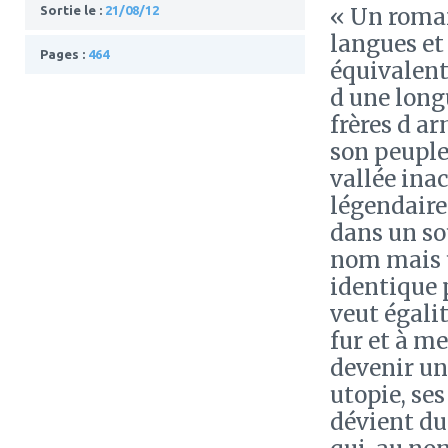
Sortie le :
21/08/12
« Un roman
langues et 
Pages :
464
équivalent
d une longu
frères d a
son peuple
vallée ina
légendaire 
dans un so
nom mais u
identique 
veut égalit
fur et à me
devenir un 
utopie, se
dévient du