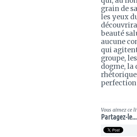
qui, au no
grain de sa
les yeux du
découvrira 
beauté sal
aucune com
qui agitent
groupe, le
dogme, la d
rhétorique
perfection
Vous aimez ce li
Partagez-le...