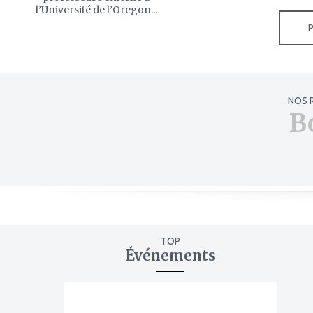
l’Université de l’Oregon...
NOS 
B
TOP
Événements
ajouter
à
mes