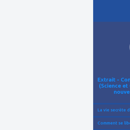
ajouter
à
mes
favoris
Extrait - C
(Science et
nouve
La vie secrète d
Comment se libér