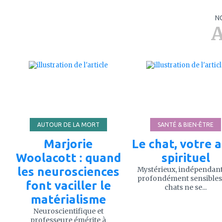
N
A
ajouter
ajouter
à
à
mes
mes
favoris
favoris
AUTOUR DE LA MORT
SANTÉ & BIEN-ÊTRE
Marjorie
Le chat, votre a
Woolacott : quand
spirituel
les neurosciences
Mystérieux, indépendant
profondément sensibles,
font vaciller le
chats ne se...
matérialisme
Neuroscientifique et
professeure émérite à