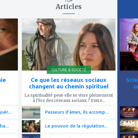
TOP
Articles
ajouter
ajout
à
à
mes
mes
favoris
favor
CULTURE & SOCIÉTÉ
mie
Ce que les réseaux sociaux
Scie
changent au chemin spirituel
u
La spiritualité peut-elle se vivre pleinement
à l’ère des réseaux sociaux ? Entre...
uér...
Passeurs d’âmes, ils accomp...
ha...
Le pouvoir de la régulation...