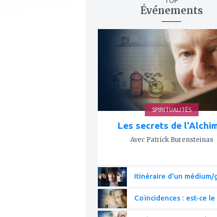
TOP
Événements
ajouter
à
mes
favoris
SPIRITUALITÉS
Les secrets de l'Alchi
Avec Patrick Burensteinas
Itinéraire d'un médium/g
Coïncidences : est-ce le 