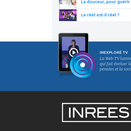
La douceur, pour guérir 
Le réel est-il réel ?
INEXPLORÉ TV
La Web TV lumin
qui fait évoluer l
pensées et la soci