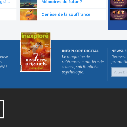
grâ...
Mémoires du futur ?
Genèse de la souffrance
INEXPLORÉ DIGITAL
NEWSLE
euse
Le magazine de
Recevez 
es
référence en matière de
promotion
été !
science, spiritualité et
psychologie.