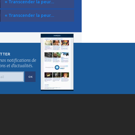
« Transcender la peur...
« Transcender la peur...
TTER
nos notifications de
s et d'actualités.