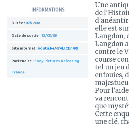
Une antiqu
INFORMATIONS
de l'Histoi
d'anéantir 
Durée :
02h 20m
elle est su
Langdon, e
Date de sortie :
13/05/09
Langdon a 
Site internet :
youtu.be/6fvLICEn4RI
contre le 
course con
Partenaire :
Sony Pictures Releasing
tel un jeu 
France
enfouies, 
majestueus
Pour l'aid
va rencontr
que mystéri
Cette enqu
une clé, ch