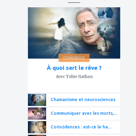
ajouter
à
mes
favoris
CONSCIENCE
À quoi sert le rêve ?
Avec Tobie Nathan
Chamanisme et neurosciences
Communiquer avec les morts,...
Coïncidences : est-ce le ha...