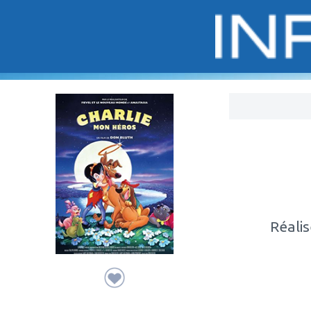
Bo
Réali