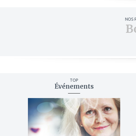
NOS 
B
TOP
Événements
ajouter
à
mes
favoris