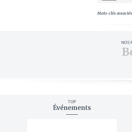
Mots-clés associés 
NOS 
B
TOP
Événements
ajouter
à
mes