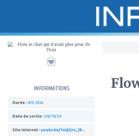
Bo
Flow
INFORMATIONS
Durée :
01h 25m
Date de sortie :
30/10/24
Site internet :
youtu.be/1nQGrv_IX...