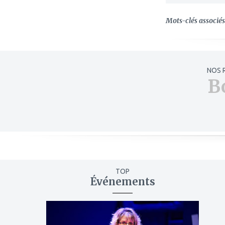
Mots-clés associés 
NOS 
B
TOP
Événements
ajouter
à
mes
favoris