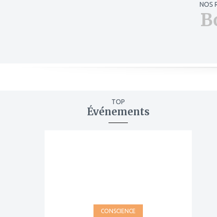
NOS 
B
TOP
Événements
ajouter
à
mes
favoris
CONSCIENCE