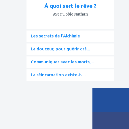
À quoi sert le rêve ?
Avec Tobie Nathan
Les secrets de l'Alchimie
La douceur, pour guérir grâ...
Communiquer avec les morts,...
La réincarnation existe-t-...
ajouter
à
mes
favoris