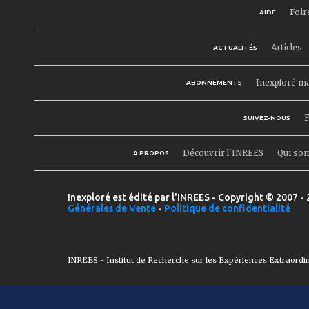
Foir
AIDE
Articles
ACTUALITÉS
Inexploré m
ABONNEMENTS
F
SUIVEZ-NOUS
Découvrir l'INREES
Qui so
A PROPOS
Inexploré est édité par l'INREES - Copyright © 2007 - 
Générales de Vente
-
Politique de confidentialité
INREES - Institut de Recherche sur les Expériences Extraordi