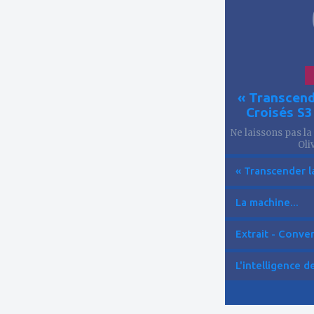
« Transcend
Croisés S
Ne laissons pas la
Oliv
« Transcender la
La machine...
Extrait - Conver
L'intelligence de 