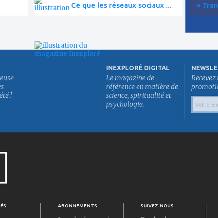
Ce que les réseaux sociaux ...
« Tran
INEXPLORÉ DIGITAL
NEWSLE
euse
Le magazine de
Recevez 
es
référence en matière de
promotion
été !
science, spiritualité et
psychologie.
TÉS
ABONNEMENTS
SUIVEZ-NOUS