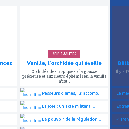
ajouter
ajout
à
à
mes
mes
favoris
favor
SPIRITUALITÉS
ences
Vanille, l'orchidée qui éveille
Bâti
Orchidée des tropiques à la gousse
Il y a 
précieuse et aux fleurs éphémères, la vanille
n’est...
Passeurs d’âmes, ils accomp...
La mac
La joie : un acte militant ...
Extrai
Le pouvoir de la régulation...
« Tran