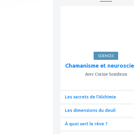
ajouter
à
mes
favoris
SCIENCES
Chamanisme et neurosci
Avec Corine Sombrun
Les secrets de l'Alchimie
Les dimensions du deuil
À quoi sert le rêve ?