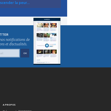
scender la peur...
TTER
nos notifications de
s et d'actualités.
A PROPOS