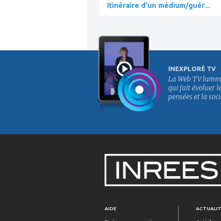
Itinéraire d'un médium/guér...
INEXPLORÉ TV
La Web TV lumin
qui fait évoluer l
pensées et la soci
AIDE
ACTUALI