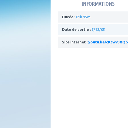
INFORMATIONS
Durée :
01h 15m
Date de sortie :
7/12/05
Site internet :
youtu.be/cKtWv3XQo