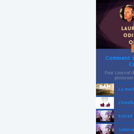
à
mes
favoris
Comment se
C
Pour Laurent Go
pleinemen
La mach
L'intell
Extrait
Science