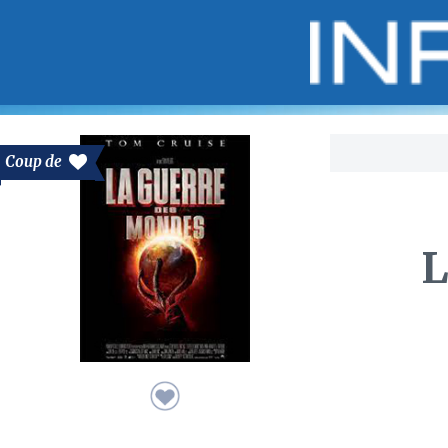
Bo
Coup de
L