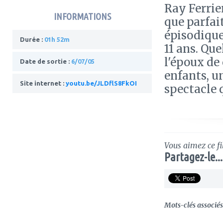
Ray Ferrie
INFORMATIONS
que parfait
épisodiques
Durée :
01h 52m
11 ans. Qu
l'époux de 
Date de sortie :
6/07/05
enfants, un
Site internet :
youtu.be/JLDflS8FkOI
spectacle q
Vous aimez ce fi
Partagez-le...
Mots-clés associés 