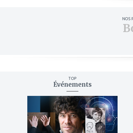
NOS 
B
TOP
Événements
ajouter
à
mes
favoris