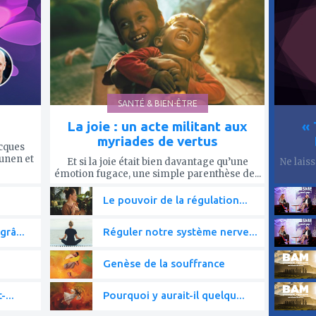
mes
mes
favoris
favor
SANTÉ & BIEN-ÊTRE
La joie : un acte militant aux
« 
myriades de vertus
acques
ounen et
Et si la joie était bien davantage qu’une
Ne lais
émotion fugace, une simple parenthèse de...
Le pouvoir de la régulation...
grâ...
Réguler notre système nerve...
Genèse de la souffrance
-...
Pourquoi y aurait-il quelqu...