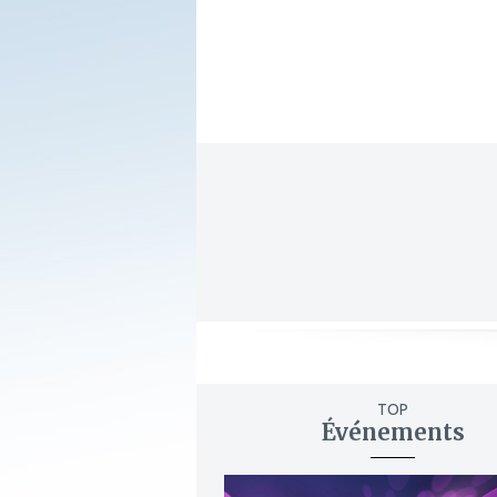
TOP
Événements
ajouter
à