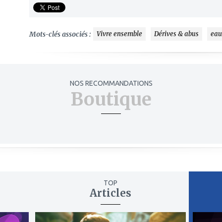
Mots-clés associés :
Vivre ensemble
Dérives & abus
eau
NOS RECOMMANDATIONS
Boutique
TOP
Articles
ajouter
ajout
à
à