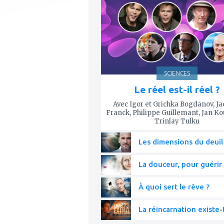
mes
favoris
SCIENCES
Le réel est-il réel ?
Avec Igor et Grichka Bogdanov, J
Franck, Philippe Guillemant, Jan K
Trinlay Tulku
Les dimensions du deuil
La douceur, pour guérir 
À quoi sert le rêve ?
La réincarnation existe-t