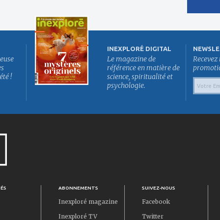
INEXPLORÉ DIGITAL
NEWSLE
euse
Le magazine de
Recevez 
es
référence en matière de
promotion
été !
science, spiritualité et
psychologie.
TÉS
ABONNEMENTS
SUIVEZ-NOUS
Inexploré magazine
Facebook
Inexploré TV
Twitter