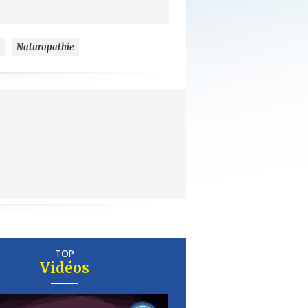
Naturopathie
TOP
Vidéos
er