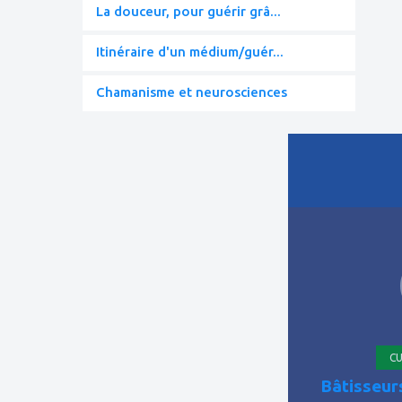
La douceur, pour guérir grâ...
Itinéraire d'un médium/guér...
Chamanisme et neurosciences
ajouter
à
mes
favoris
CU
Bâtisseur