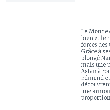
Le Monde de
bien et le
forces des
Grâce à se
plongé Nar
mais une p
Aslan à ro
Edmund et 
découvrent
une armoir
proportions