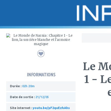
Bo
Le Mo
INFORMATIONS
1 - L
Durée :
02h 20m
Date de sortie :
21/12/05
Site internet :
youtu.be/pF2quEzhAhs