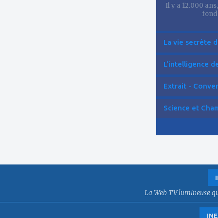
Il y a 12.000 ans
fond
La vie secrète d
L'intelligence de 
Extrait - Conver
Science et Cham
La Web TV lumineuse qui f
INE