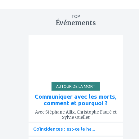
TOP
Événements
ajouter
à
mes
favoris
AUTOUR DE LA MORT
Communiquer avec les morts,
comment et pourquoi ?
Avec Stéphane Allix, Christophe Fauré et
Sylvie Ouellet
Coïncidences : est-ce le ha...