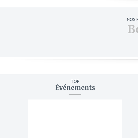
NOS 
B
TOP
Événements
ajouter
à
mes
favoris