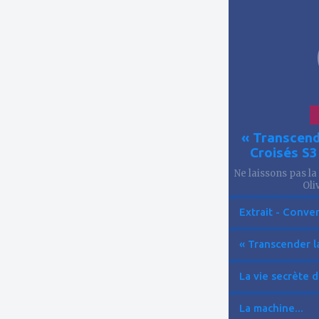
à
mes
favoris
« Transcend
Croisés S
Ne laissons pas la
Oliv
Extrait - Conver
« Transcender la
La vie secrète d
La machine...