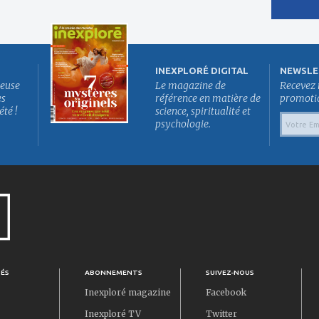
INEXPLORÉ DIGITAL
NEWSLE
euse
Le magazine de
Recevez 
es
référence en matière de
promotion
été !
science, spiritualité et
psychologie.
TÉS
ABONNEMENTS
SUIVEZ-NOUS
Inexploré magazine
Facebook
Inexploré TV
Twitter