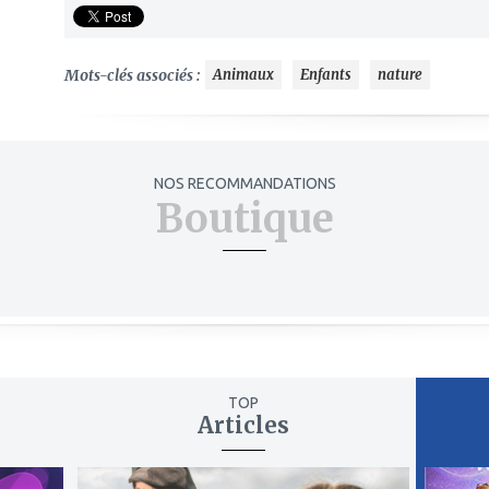
Mots-clés associés :
Animaux
Enfants
nature
NOS RECOMMANDATIONS
Boutique
TOP
Articles
ajouter
ajout
à
à