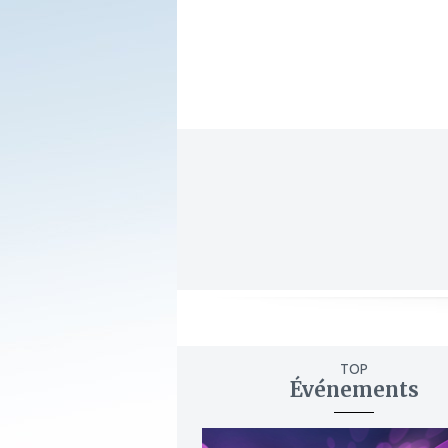
TOP
Événements
ajouter
à