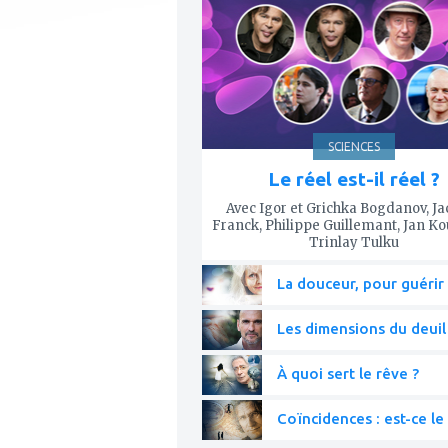
mes
favoris
SCIENCES
Le réel est-il réel ?
Avec Igor et Grichka Bogdanov, J
Franck, Philippe Guillemant, Jan K
Trinlay Tulku
La douceur, pour guérir 
Les dimensions du deuil
À quoi sert le rêve ?
Coïncidences : est-ce le 