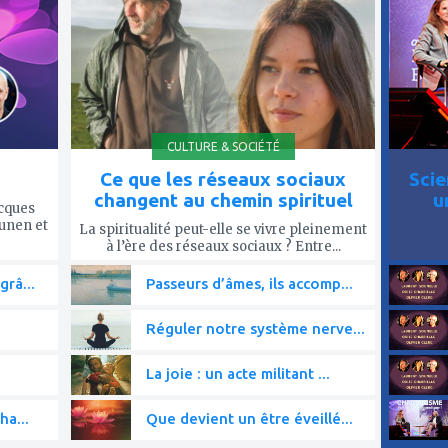
mes
mes
favoris
favor
CULTURE & SOCIÉTÉ
Ce que les réseaux sociaux
Scie
changent au chemin spirituel
u
acques
ounen et
La spiritualité peut-elle se vivre pleinement
à l’ère des réseaux sociaux ? Entre...
grâ...
Passeurs d’âmes, ils accomp...
Réguler notre système nerve...
La joie : un acte militant ...
ha...
Que devient un être éveillé...