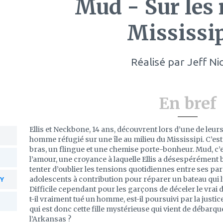
Mud - Sur les 
Mississi
Réalisé par
Jeff Ni
En bref
Ellis et Neckbone, 14 ans, découvrent lors d’une de leu
homme réfugié sur une île au milieu du Mississipi. C’est
bras, un flingue et une chemise porte-bonheur. Mud, c’
l’amour, une croyance à laquelle Ellis a désespérément
tenter d’oublier les tensions quotidiennes entre ses par
adolescents à contribution pour réparer un bateau qui lui
xY
Difficile cependant pour les garçons de déceler le vrai 
t-il vraiment tué un homme, est-il poursuivi par la justi
qui est donc cette fille mystérieuse qui vient de débarque
l’Arkansas ?