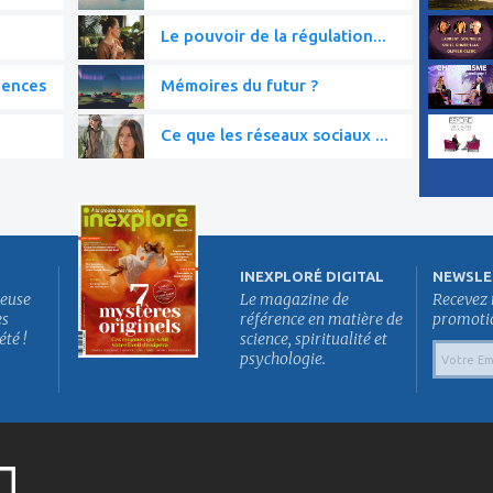
Le pouvoir de la régulation...
iences
Mémoires du futur ?
Ce que les réseaux sociaux ...
INEXPLORÉ DIGITAL
NEWSLE
euse
Le magazine de
Recevez 
es
référence en matière de
promotion
été !
science, spiritualité et
psychologie.