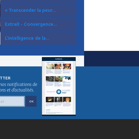
« Transcender la peur...
Extrait - Convergence...
L'intelligence de la...
TTER
nos notifications de
s et d'actualités.