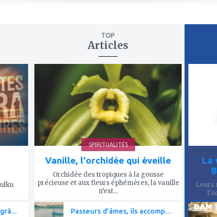
TOP
Articles
ajouter
ajout
à
à
mes
mes
favoris
favor
SPIRITUALITÉS
Vanille, l'orchidée qui éveille
La 
B
Orchidée des tropiques à la gousse
précieuse et aux fleurs éphémères, la vanille
Tulku
Leurs 
n’est...
l'o
grâ...
Passeurs d’âmes, ils accomp...