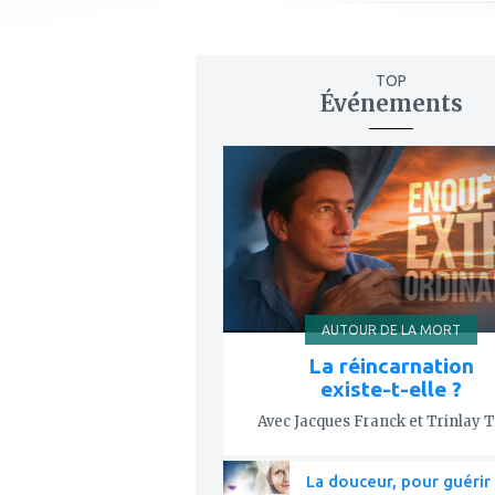
TOP
Événements
ajouter
à
mes
favoris
AUTOUR DE LA MORT
La réincarnation
existe-t-elle ?
Avec Jacques Franck et Trinlay 
La douceur, pour guérir 