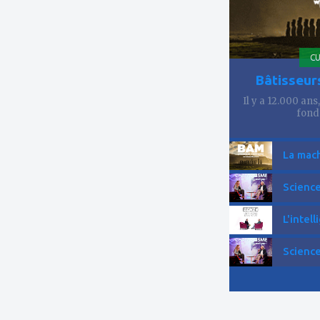
CU
Bâtisseur
Il y a 12.000 ans
fond
La mach
Science
L'intell
Science