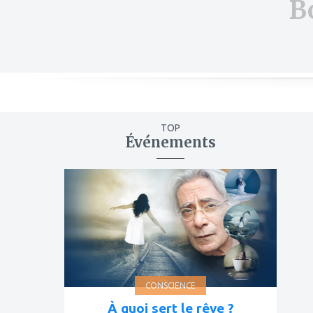
B
TOP
Événements
ajouter
à
mes
favoris
CONSCIENCE
À quoi sert le rêve ?