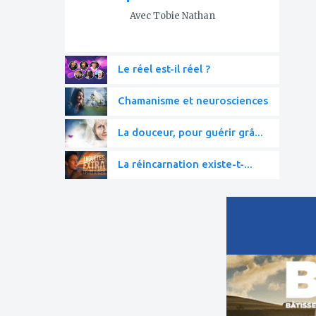
Avec Tobie Nathan
Le réel est-il réel ?
Chamanisme et neurosciences
La douceur, pour guérir grâ...
La réincarnation existe-t-...
ajouter
à
mes
favoris