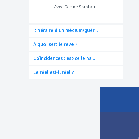
Avec Corine Sombrun
Itinéraire d'un médium/guér...
À quoi sert le rêve ?
Coïncidences : est-ce le ha...
Le réel est-il réel ?
ajouter
à
mes
favoris