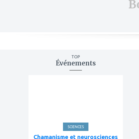
B
TOP
Événements
ajouter
à
mes
favoris
SCIENCES
Chamanisme et neurosciences