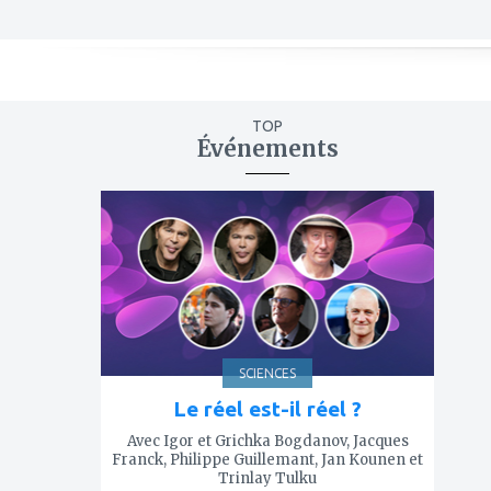
TOP
Événements
ajouter
à
mes
favoris
SCIENCES
Le réel est-il réel ?
Avec Igor et Grichka Bogdanov, Jacques
Franck, Philippe Guillemant, Jan Kounen et
Trinlay Tulku