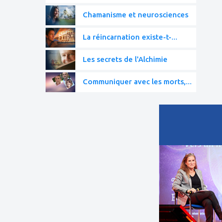
Chamanisme et neurosciences
La réincarnation existe-t-...
Les secrets de l'Alchimie
Communiquer avec les morts,...
ajouter
à
mes
favoris