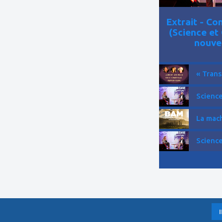
Extrait - C
(Science et
nouve
« Trans
Science
La mach
Science