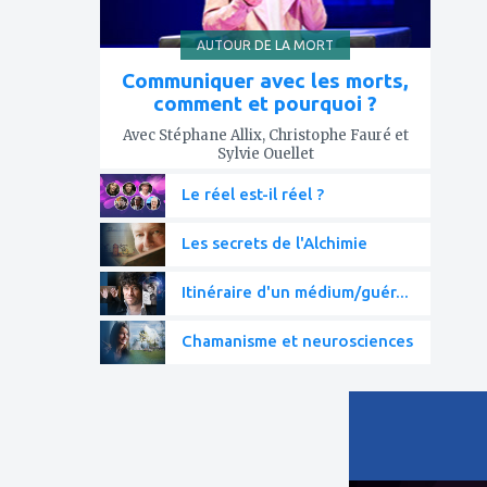
AUTOUR DE LA MORT
Communiquer avec les morts,
comment et pourquoi ?
Avec Stéphane Allix, Christophe Fauré et
Sylvie Ouellet
Le réel est-il réel ?
Les secrets de l'Alchimie
Itinéraire d'un médium/guér...
Chamanisme et neurosciences
ajouter