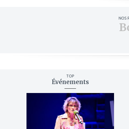
NOS 
B
TOP
Événements
ajouter
à
mes
favoris