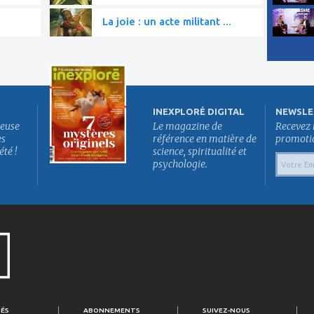
La joie : un acte militant ...
INEXPLORÉ DIGITAL
NEWSLE
euse
Le magazine de
Recevez 
es
référence en matière de
promotion
été !
science, spiritualité et
psychologie.
TÉS
ABONNEMENTS
SUIVEZ-NOUS