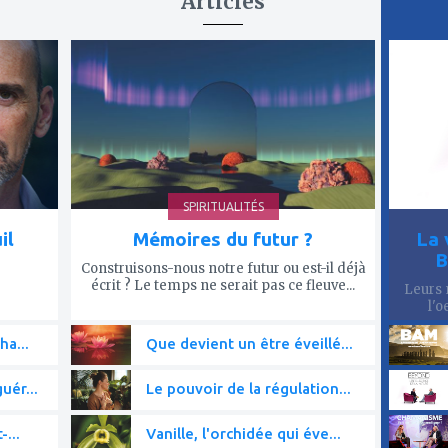
Articles
ajouter
ajout
à
à
mes
mes
favoris
favor
SPIRITUALITÉS
il
Mémoires du futur ?
La 
B
Construisons-nous notre futur ou est-il déjà
écrit ? Le temps ne serait pas ce fleuve...
Leurs 
l'o
ha...
Que devient un être éveillé...
uér...
Le pouvoir de la régulation...
-...
Vanille, l'orchidée qui éve...