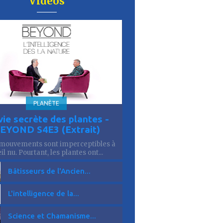
Vidéos
er
is
10'
PLANÈTE
vie secrète des plantes -
EYOND S4E3 (Extrait)
mouvements sont imperceptibles à
eil nu. Pourtant, les plantes ont...
Bâtisseurs de l'Ancien...
L'intelligence de la...
Science et Chamanisme...