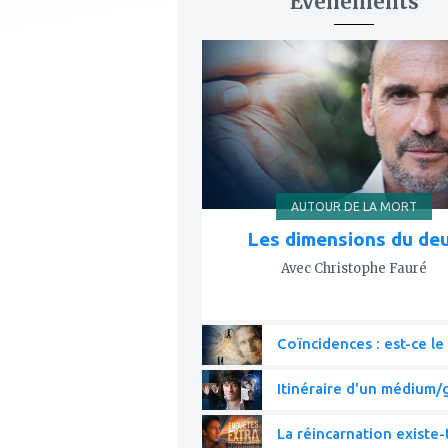
Événements
ajouter
à
mes
favoris
AUTOUR DE LA MORT
Les dimensions du deu
Avec Christophe Fauré
Coïncidences : est-ce le 
Itinéraire d'un médium/g
La réincarnation existe-t