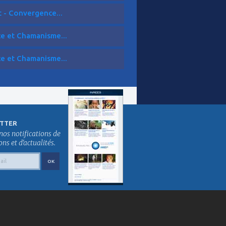
t - Convergence...
ce et Chamanisme...
ce et Chamanisme...
TTER
nos notifications de
s et d'actualités.