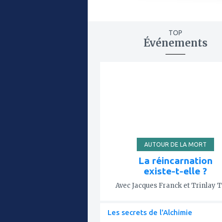
TOP
Événements
ajouter
à
mes
favoris
AUTOUR DE LA MORT
La réincarnation
existe-t-elle ?
Avec Jacques Franck et Trinlay 
Les secrets de l'Alchimie