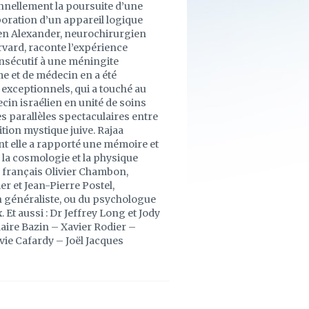
ionnellement la poursuite d’une
aboration d’un appareil logique
en Alexander, neurochirurgien
rvard, raconte l’expérience
nsécutif à une méningite
e et de médecin en a été
exceptionnels, qui a touché au
cin israélien en unité de soins
les parallèles spectaculaires entre
ition mystique juive. Rajaa
 elle a rapporté une mémoire et
r la cosmologie et la physique
 français Olivier Chambon,
r et Jean-Pierre Postel,
 généraliste, ou du psychologue
Et aussi : Dr Jeffrey Long et Jody
aire Bazin – Xavier Rodier –
ie Cafardy – Joël Jacques