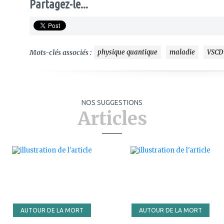
Partagez-le...
Mots-clés associés :
physique quantique
maladie
VSCD
NOS SUGGESTIONS
Articles
ajouter
ajouter
à
à
mes
mes
favoris
favoris
AUTOUR DE LA MORT
AUTOUR DE LA MORT