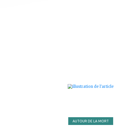
ajouter
à
mes
favoris
AUTOUR DE LA MORT