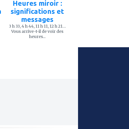
Heures miroir :
à
significations et
messages
3 h 33, 4 h 44, 11 h 11, 12 h 21…
Vous arrive-t-il de voir des
heures...