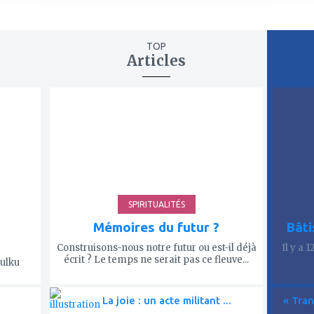
TOP
Articles
ajouter
ajout
à
à
mes
mes
favoris
favor
SPIRITUALITÉS
Mémoires du futur ?
Bâti
Construisons-nous notre futur ou est-il déjà
Il y a 
écrit ? Le temps ne serait pas ce fleuve...
Tulku
La joie : un acte militant ...
« Tran