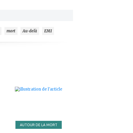
mort
Au-delà
EMI
ajouter
à
mes
favoris
AUTOUR DE LA MORT