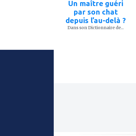
Un maître guéri
par son chat
depuis l’au-delà ?
Dans son Dictionnaire de...