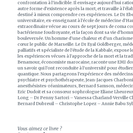
confrontation à l’indicible. Il envisage aujourd’hui rat
autre forme d’existence après la mort, et travaille à l’él
destiné à mieux comprendre ces expériences. Le Dr Eb
universitaire, ex-enseignant à l’école de médecine d’Ha
extraordinaire vécue au cours de sept jours de coma co
bactérienne foudroyante, et la façon dont sa vie d’homm
bouleversée. Un homme d’une chaleur et d’un charisme 
cœur le public de Marseille. Le Dr Eyal Goldberger, méde
palliatifs et spécialiste de l’étude de la Kabbale, expose 
les expériences vécues à l’approche de la mort et la trad
Benamour, économiste marocaine, raconte une EMI dont
un savoir qui l’ont reconduite à l’université pour étudie
quantique. Nous partageons l’expérience des médecins
psychiatre et psychothérapeute, Jean-Jacques Charbonie
anesthésistes-réanimateurs, Bernard Samson, médecin
Eric Dudoit et sa consœur sophrologue Eliane Lheureux. 
Long – Dr Penny Sartori – Vanessa Charland-Verville Cl
Bernard Dubreuil – Christophe Lopez – Annie Babu Sylv
Vous aimez ce livre ?