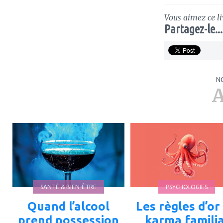
Vous aimez ce li
Partagez-le...
N
A
ajouter
ajouter
à
à
mes
mes
favoris
favoris
SANTÉ & BIEN-ÊTRE
PSYCHOLOGIES
Quand l’alcool
Les règles d’or
prend possession
karma familia