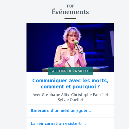
TOP
Événements
ajouter
à
mes
favoris
AUTOUR DE LA MORT
Communiquer avec les morts,
comment et pourquoi ?
Avec Stéphane Allix, Christophe Fauré et
Sylvie Ouellet
Itinéraire d'un médium/guér...
La réincarnation existe-t-...