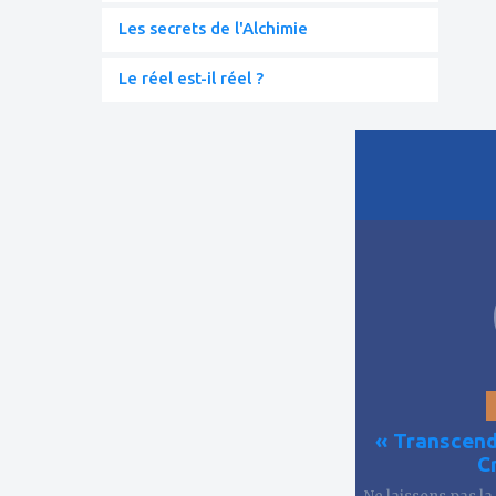
Les secrets de l'Alchimie
Le réel est-il réel ?
ajouter
à
mes
favoris
« Transcend
C