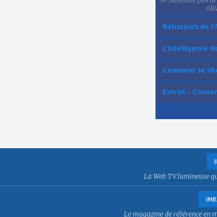
Ne laissons pas la
Oliv
Bâtisseurs de l'
L'intelligence de 
Comment se libér
Extrait - Conver
La Web TV lumineuse qui f
INE
Le magazine de référence en mat