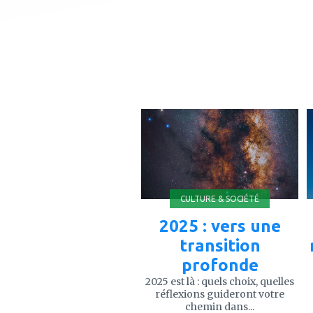
ajouter
à
mes
favoris
CULTURE & SOCIÉTÉ
2025 : vers une
transition
profonde
2025 est là : quels choix, quelles
réflexions guideront votre
chemin dans...