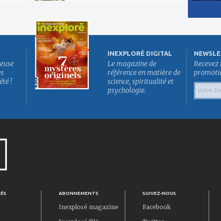
INEXPLORÉ DIGITAL
NEWSLE
euse
Le magazine de
Recevez 
es
référence en matière de
promotion
été !
science, spiritualité et
psychologie.
TÉS
ABONNEMENTS
SUIVEZ-NOUS
Inexploré magazine
Facebook