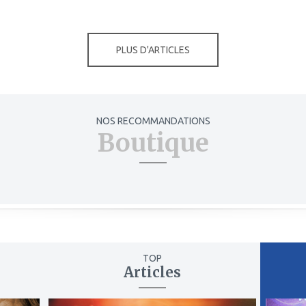
PLUS D'ARTICLES
NOS RECOMMANDATIONS
Boutique
TOP
Articles
ajouter
ajout
à
à