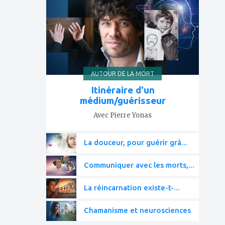
mes
favoris
AUTOUR DE LA MORT
Itinéraire d'un
médium/guérisseur
Avec Pierre Yonas
La douceur, pour guérir grâ...
Communiquer avec les morts,...
La réincarnation existe-t-...
Chamanisme et neurosciences