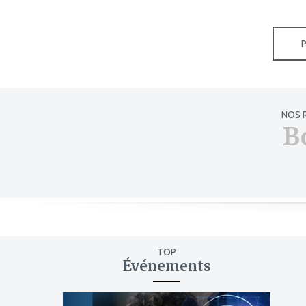
NOS 
B
TOP
Événements
ajouter
à