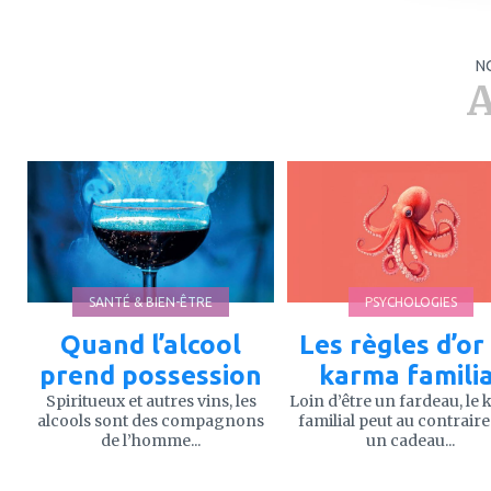
N
A
ajouter
ajouter
à
à
mes
mes
favoris
favoris
SANTÉ & BIEN-ÊTRE
PSYCHOLOGIES
Quand l’alcool
Les règles d’or
prend possession
karma familia
Spiritueux et autres vins, les
Loin d’être un fardeau, le
alcools sont des compagnons
familial peut au contraire
de l’homme...
un cadeau...