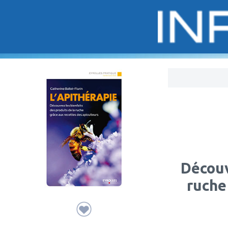
Bo
Découv
ruche