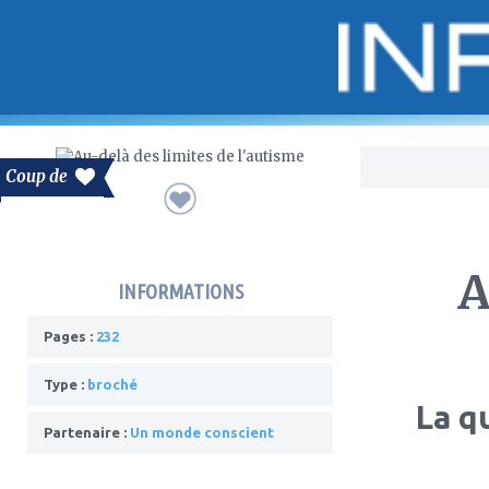
Bo
Coup de
A
INFORMATIONS
Pages :
232
Type :
broché
La q
Partenaire :
Un monde conscient