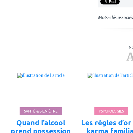
Mots-clés associés 
N
A
ajouter
ajouter
à
à
mes
mes
favoris
favoris
SANTÉ & BIEN-ÊTRE
PSYCHOLOGIES
Quand l’alcool
Les règles d’or
prend possession
karma familia