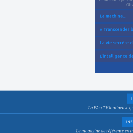
Oliv
La machine...
« Transcender la
La vie secrète d
L'intelligence de 
La Web TV lumineuse qui f
INE
Le magazine de référence en mat