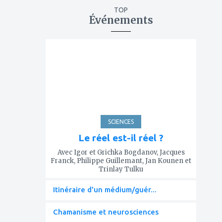
TOP
Événements
ajouter
à
mes
favoris
SCIENCES
Le réel est-il réel ?
Avec Igor et Grichka Bogdanov, Jacques
Franck, Philippe Guillemant, Jan Kounen et
Trinlay Tulku
Itinéraire d'un médium/guér...
Chamanisme et neurosciences