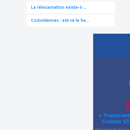
La réincarnation existe-t-...
Coïncidences : est-ce le ha...
ajouter
à
mes
favoris
« Transcend
Croisés S
Ne laissons pas la