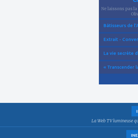
Ne laissons pas la
Oliv
Bâtisseurs de l'
Extrait - Conver
La vie secrète d
« Transcender la
La Web TV lumineuse qui f
INE