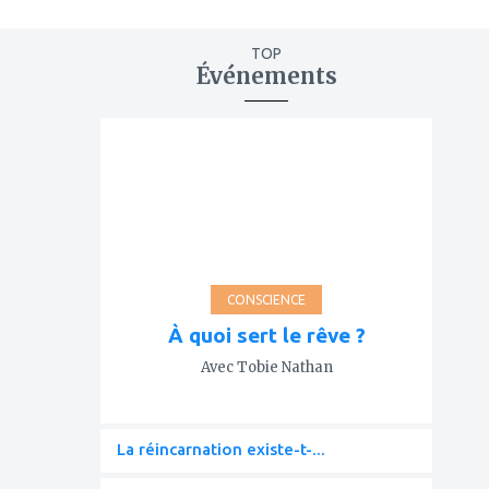
TOP
Événements
ajouter
à
mes
favoris
CONSCIENCE
À quoi sert le rêve ?
Avec Tobie Nathan
La réincarnation existe-t-...