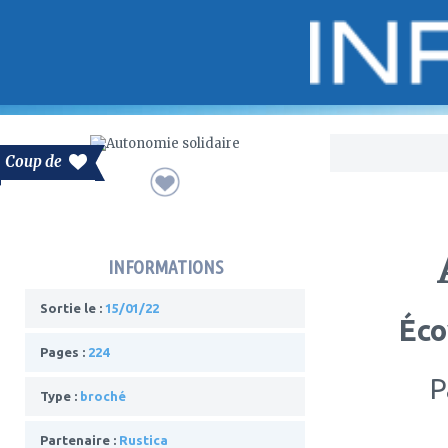
Bo
Coup de
INFORMATIONS
Sortie le :
15/01/22
Éco
Pages :
224
P
Type :
broché
Partenaire :
Rustica