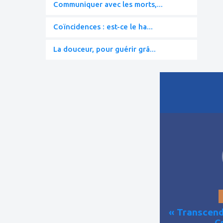
Communiquer avec les morts,...
Coïncidences : est-ce le ha...
La douceur, pour guérir grâ...
ajouter
à
mes
favoris
« Transcend
C