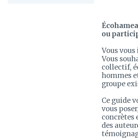
Écohameau
ou partici
Vous vous 
Vous souha
collectif, 
hommes et 
groupe exi
Ce guide v
vous poser,
concrètes 
des auteur
témoignage