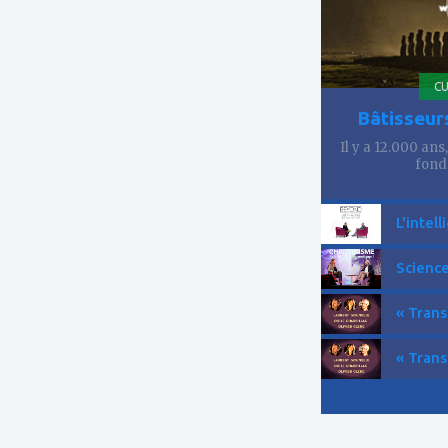
CU
Bâtisseur
Il y a 12.000 ans
fond
L'intell
Science
« Trans
« Trans