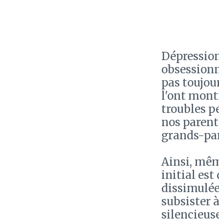
Dépression
obsessionn
pas toujou
l'ont montr
troubles pe
nos parent
grands-par
Ainsi, mêm
initial est
dissimulée
subsister 
silencieuse