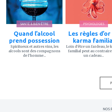
favoris
favoris
SANTÉ & BIEN-ÊTRE
PSYCHOLOGIES
Quand l’alcool
Les règles d’or
prend possession
karma familia
Spiritueux et autres vins, les
Loin d’être un fardeau, le
alcools sont des compagnons
familial peut au contraire
de l’homme...
un cadeau...
NOS 