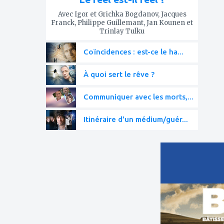
Avec Igor et Grichka Bogdanov, Jacques
Franck, Philippe Guillemant, Jan Kounen et
Trinlay Tulku
Coïncidences : est-ce le ha...
À quoi sert le rêve ?
Communiquer avec les morts,...
Itinéraire d'un médium/guér...
ajouter
à
mes
favoris