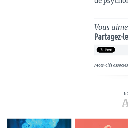
de psychol
Vous aimez
Partagez-le
Mots-clés associés 
N
A
ajouter
ajouter
à
à
mes
mes