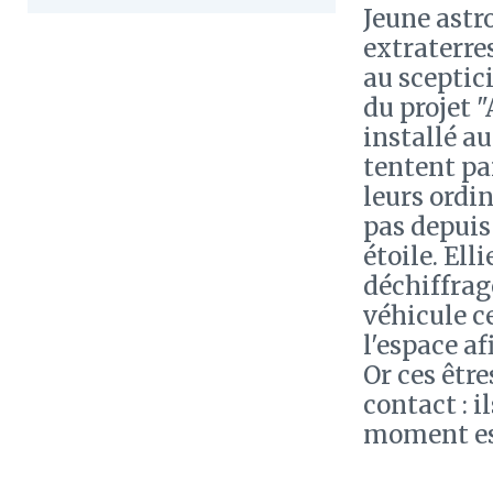
Jeune astr
extraterres
au sceptic
du projet 
installé a
tentent pa
leurs ordi
pas depuis
étoile. Ell
déchiffrage
véhicule c
l'espace af
Or ces êtr
contact : i
moment est