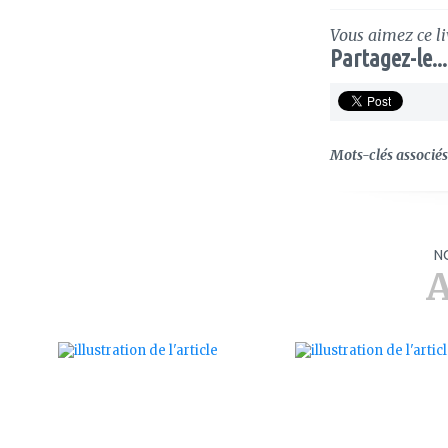
Vous aimez ce li
Partagez-le...
Mots-clés associés 
N
A
ajouter
ajouter
à
à
mes
mes
favoris
favoris