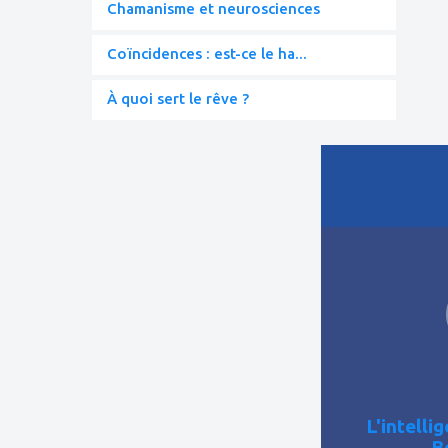
Chamanisme et neurosciences
Coïncidences : est-ce le ha...
À quoi sert le rêve ?
ajouter
à
mes
favoris
L'intelli
B