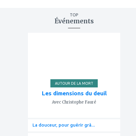
TOP
Événements
ajouter
à
mes
favoris
AUTOUR DE LA MORT
Les dimensions du deuil
Avec Christophe Fauré
La douceur, pour guérir grâ...