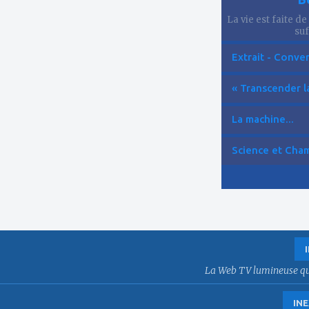
La vie est faite de
suf
Extrait - Conver
« Transcender la
La machine...
Science et Cham
La Web TV lumineuse qui f
INE