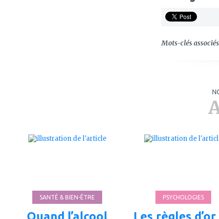
Mots-clés associés 
N
A
ajouter
ajouter
à
à
mes
mes
favoris
favoris
SANTÉ & BIEN-ÊTRE
PSYCHOLOGIES
Quand l’alcool
Les règles d’or