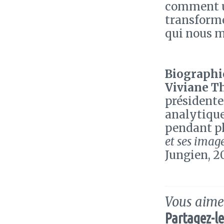
comment un
transformer
qui nous 
Biographie
Viviane T
présidente
analytique)
pendant plu
et ses imag
Jungien, 2
Vous aimez
Partagez-le