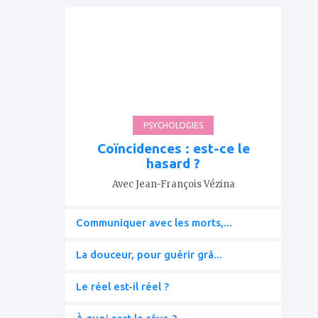
ajouter
à
mes
favoris
PSYCHOLOGIES
Coïncidences : est-ce le
hasard ?
Avec Jean-François Vézina
Communiquer avec les morts,...
La douceur, pour guérir grâ...
Le réel est-il réel ?