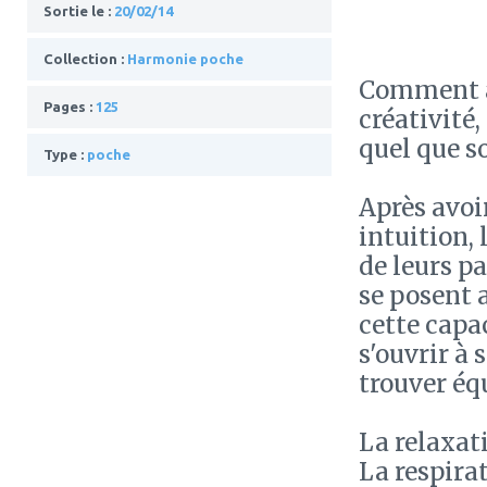
Sortie le :
20/02/14
Collection :
Harmonie poche
Comment ap
Pages :
125
créativité,
quel que so
Type :
poche
Après avoi
intuition, 
de leurs pa
se posent 
cette capac
s'ouvrir à 
trouver éq
La relaxat
La respira