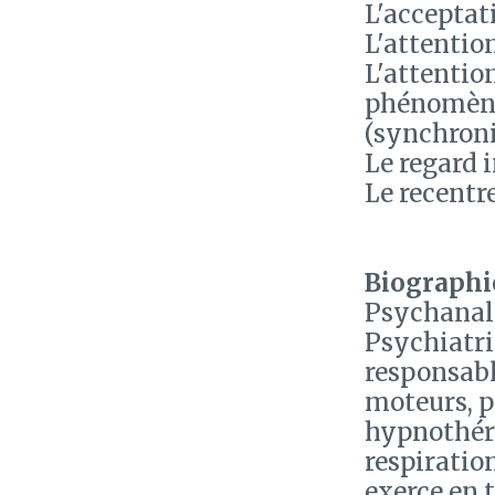
L'acceptat
L'attention
L'attentio
phénomènes
(synchroni
Le regard 
Le recent
Biographie
Psychanaly
Psychiatri
responsabl
moteurs, p
hypnothéra
respiratio
exerce en 