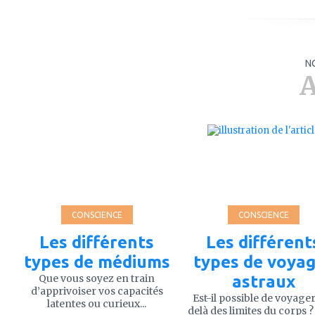
N
A
ajouter
ajouter
à
à
mes
mes
favoris
favoris
CONSCIENCE
CONSCIENCE
Les différents
Les différent
types de médiums
types de voya
Que vous soyez en train
astraux
d’apprivoiser vos capacités
Est-il possible de voyage
latentes ou curieux...
delà des limites du corps ?