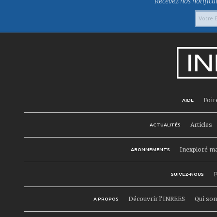
Recevez nos notificat
Foir
AIDE
Articles
ACTUALITÉS
Inexploré m
ABONNEMENTS
F
SUIVEZ-NOUS
Découvrir l'INREES
Qui so
A PROPOS