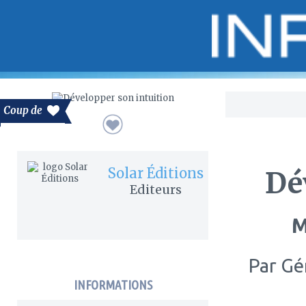
Bo
Coup de
Solar Éditions
Dé
Editeurs
M
Par
Gér
INFORMATIONS