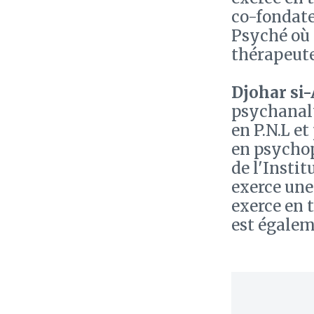
co-fondate
Psyché où i
thérapeute
Djohar si
psychanal
en P.N.L et
en psychop
de l'Insti
exerce une
exerce en 
est égalem