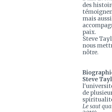
des histoi
témoignent
mais aussi 
accompagner
paix.
Steve Tay
nous mettr
nôtre.
Biographie
Steve Tay
l'universit
de plusieur
spiritual
Le saut qua