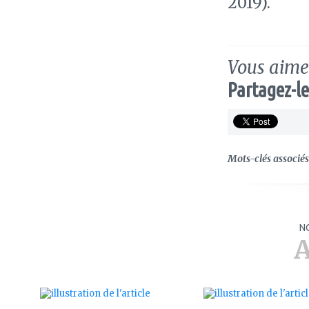
2019).
Vous aimez
Partagez-le
Mots-clés associés 
N
A
ajouter
ajouter
à
à
mes
mes