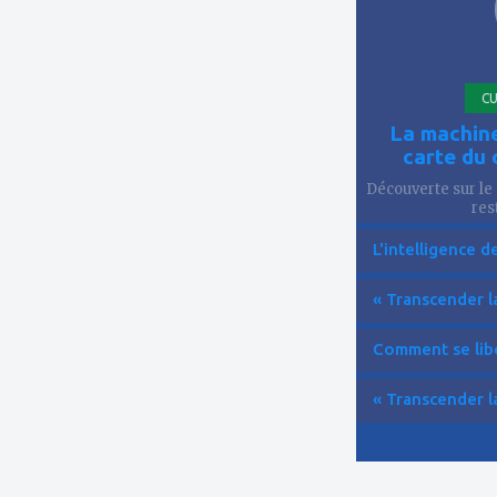
CU
La machine
carte du 
Découverte sur le 
res
L'intelligence de 
« Transcender la
Comment se libér
« Transcender la