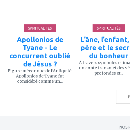
favoris
favoris
SPIRITUALITÉS
SPIRITUALITÉS
Apollonios de
L’âne, l’enfant,
Tyane - Le
père et le sec
concurrent oublié
du bonheur
de Jésus ?
À travers symboles et im
un conte transmet des vé
Figure méconnue de l’Antiquité,
profondes et...
Apollonios de Tyane fut
considéré comme un...
NOS 