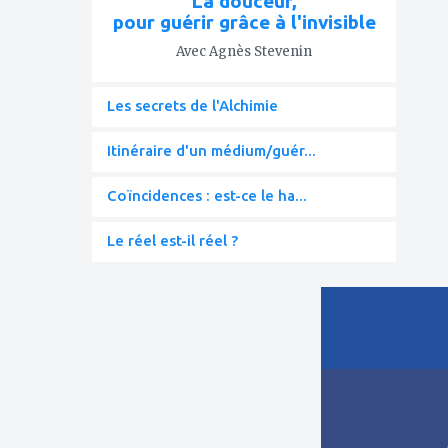
La douceur,
pour guérir grâce à l'invisible
Avec Agnès Stevenin
Les secrets de l'Alchimie
Itinéraire d'un médium/guér...
Coïncidences : est-ce le ha...
Le réel est-il réel ?
ajouter
à
mes
favoris