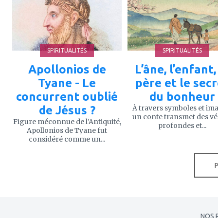
mes
mes
favoris
favoris
SPIRITUALITÉS
SPIRITUALITÉS
Apollonios de
L’âne, l’enfant,
Tyane - Le
père et le sec
concurrent oublié
du bonheur
de Jésus ?
À travers symboles et im
un conte transmet des vé
Figure méconnue de l’Antiquité,
profondes et...
Apollonios de Tyane fut
considéré comme un...
NOS 