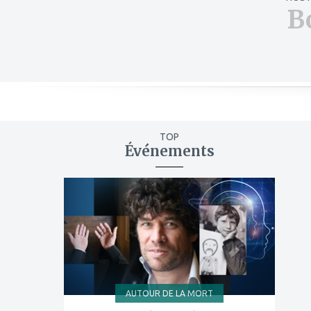
B
TOP
Événements
ajouter
à
mes
favoris
AUTOUR DE LA MORT