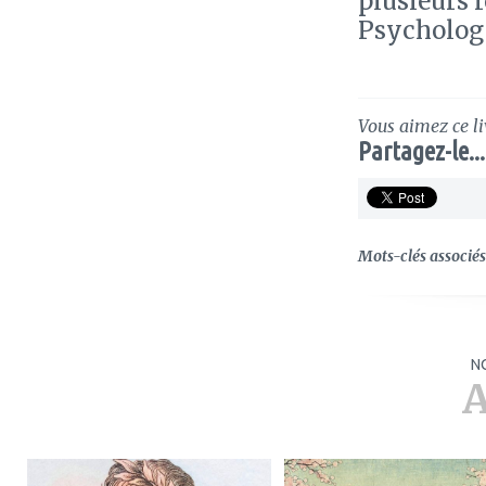
plusieurs 
Psycholog
Vous aimez ce li
Partagez-le...
Mots-clés associés 
N
A
ajouter
ajouter
à
à