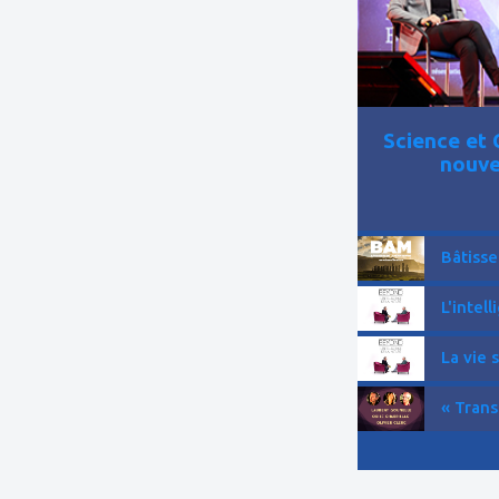
Science et 
nouve
Bâtisse
L'intell
La vie 
« Trans