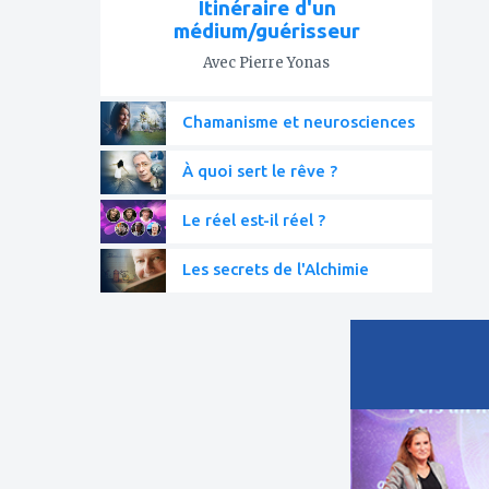
Itinéraire d'un
médium/guérisseur
Avec Pierre Yonas
Chamanisme et neurosciences
À quoi sert le rêve ?
Le réel est-il réel ?
Les secrets de l'Alchimie
ajouter
à
mes
favoris