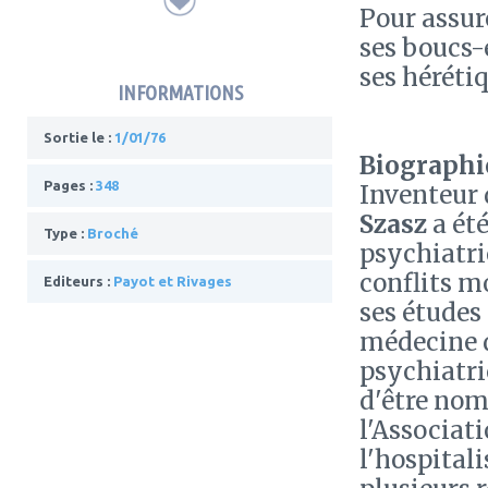
Pour assure
ses boucs-
ses héréti
INFORMATIONS
Sortie le :
1/01/76
Biographie
Pages :
348
Inventeur d
Szasz
a ét
Type :
Broché
psychiatri
conflits m
Editeurs :
Payot et Rivages
ses études 
médecine d
psychiatrie
d'être nom
l'Associat
l'hospital