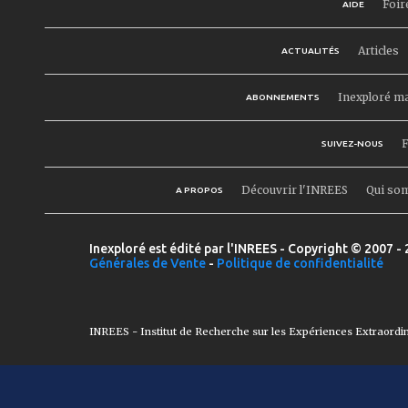
Foir
AIDE
Articles
ACTUALITÉS
Inexploré m
ABONNEMENTS
F
SUIVEZ-NOUS
Découvrir l'INREES
Qui so
A PROPOS
Inexploré est édité par l'INREES - Copyright © 2007 - 
Générales de Vente
-
Politique de confidentialité
INREES - Institut de Recherche sur les Expériences Extraordi