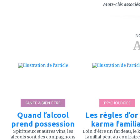
Mots-clés associés 
N
A
ajouter
ajouter
à
à
mes
mes
favoris
favoris
SANTÉ & BIEN-ÊTRE
PSYCHOLOGIES
Quand l’alcool
Les règles d’or
prend possession
karma familia
Spiritueux et autres vins, les
Loin d’être un fardeau, le
alcools sont des compagnons
familial peut au contraire