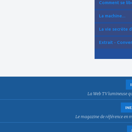
Comment se libér
La machine...
La vie secrète d
Extrait - Conver
La Web TV lumineuse qui f
INE
Le magazine de référence en mat