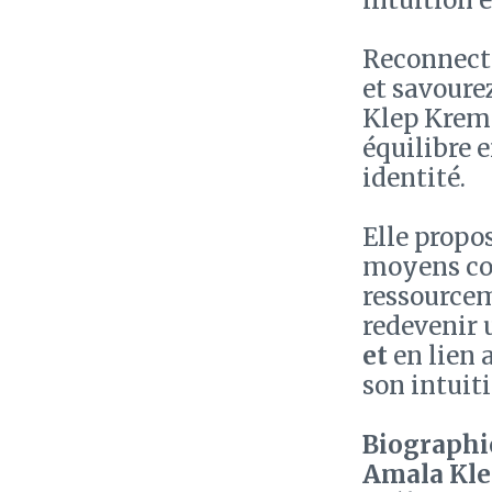
intuition 
Reconnecte
et savoure
Klep Kremm
équilibre 
identité.
Elle propo
moyens con
ressourcem
redevenir 
et
en lien 
son intuit
Biographie
Amala Kl