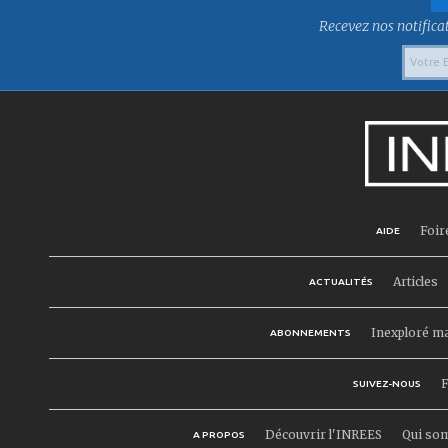
Recevez nos notificat
Foir
AIDE
Articles
ACTUALITÉS
Inexploré m
ABONNEMENTS
F
SUIVEZ-NOUS
Découvrir l'INREES
Qui so
A PROPOS