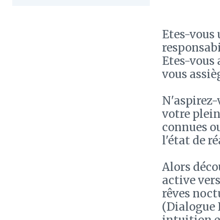
Etes-vous 
responsabi
Etes-vous a
vous assièg
N'aspirez-v
votre plei
connues ou
l'état de r
Alors déco
active ver
rêves noct
(Dialogue 