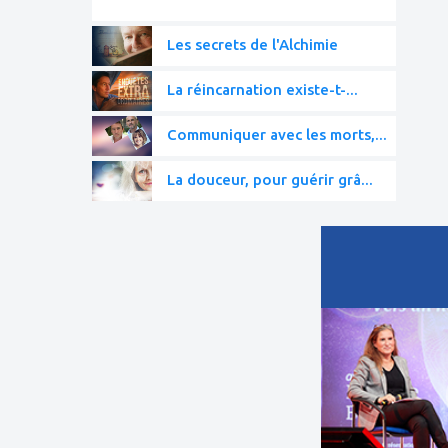
Les secrets de l'Alchimie
La réincarnation existe-t-...
Communiquer avec les morts,...
La douceur, pour guérir grâ...
ajouter
à
mes
favoris