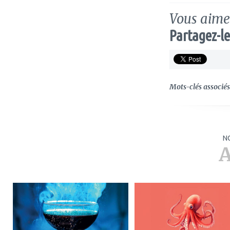
Vous aimez
Partagez-le
Mots-clés associés 
N
A
ajouter
ajouter
à
à
mes
mes
favoris
favoris