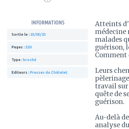
INFORMATIONS
Atteints d
médecine n
Sortie le :
25/05/23
malades qu
guérison, l
Pages :
220
Comment ce
Type :
broché
Leurs chem
Editeurs :
Presses du Châtelet
pèlerinage
travail sur
quête de s
guérison.
Au-delà de 
analyse du