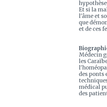
hypothèses
Et si la m
l'âme et so
que démont
et de ces 
Biographie
Médecin gé
les Caraïbe
l'homéopat
des ponts 
techniques
médical pu
des patien