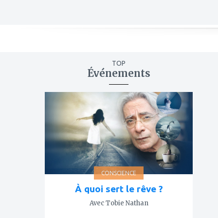
TOP
Événements
ajouter
à
mes
favoris
CONSCIENCE
À quoi sert le rêve ?
Avec Tobie Nathan