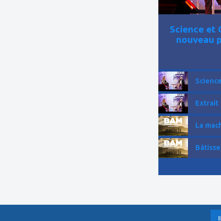
Science et 
nouveau p
Science
Extrait
La mach
Bâtisse