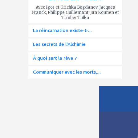
Avec Igor et Grichka Bogdanov, Jacques
Franck, Philippe Guillemant, Jan Kounen et
Trinlay Tulku
La réincarnation existe-t-...
Les secrets de l'Alchimie
À quoi sert le rêve ?
Communiquer avec les morts,...
ajouter
à
mes
favoris