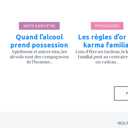
favoris
favoris
SANTÉ & BIEN-ÊTRE
PSYCHOLOGIES
Quand l’alcool
Les règles d’or
prend possession
karma familia
Spiritueux et autres vins, les
Loin d’être un fardeau, le
alcools sont des compagnons
familial peut au contraire
de l’homme...
un cadeau...
NOS 