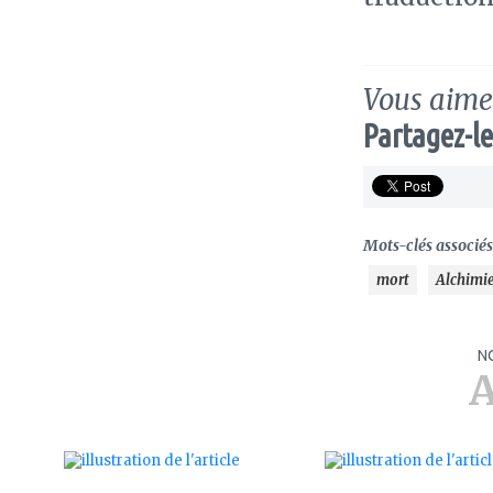
Vous aimez
Partagez-le
Mots-clés associés 
mort
Alchimi
N
A
ajouter
ajouter
à
à
mes
mes