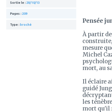
Sortie le :
28/10/13
Pages :
209
Pensée jun
Type :
broché
À partir d
construite,
mesure que
Michel Caze
psychologu
mort, au sa
Il éclaire 
guidé Jung
décryptan
les ténèbre
mort qu'il 