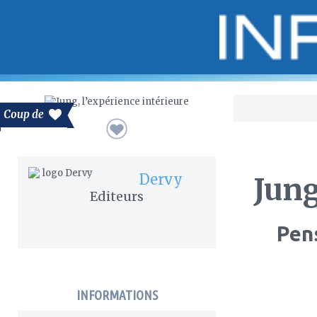
Bo
Coup de
Dervy
Jung
Editeurs
Pens
INFORMATIONS