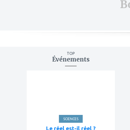
B
TOP
Événements
ajouter
à
mes
favoris
SCIENCES
Le réel est-il réel ?