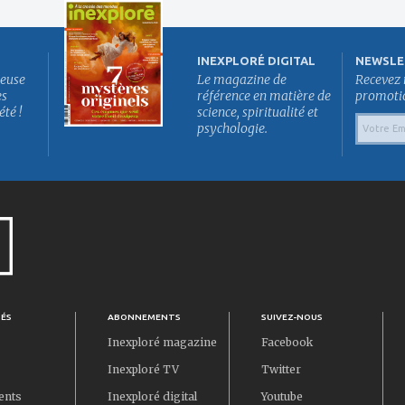
INEXPLORÉ DIGITAL
NEWSLE
euse
Le magazine de
Recevez 
es
référence en matière de
promotion
été !
science, spiritualité et
psychologie.
TÉS
ABONNEMENTS
SUIVEZ-NOUS
Inexploré magazine
Facebook
Inexploré TV
Twitter
ents
Inexploré digital
Youtube