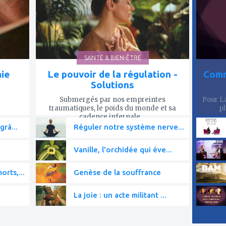
SANTÉ & BIEN-ÊTRE
mie
Le pouvoir de la régulation -
Comm
Solutions
Submergés par nos empreintes
Pour La
traumatiques, le poids du monde et sa
pl
cadence infernale,...
grâ...
Réguler notre système nerve...
Vanille, l'orchidée qui éve...
rts,...
Genèse de la souffrance
La joie : un acte militant ...