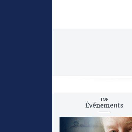
TOP
Événements
ajouter
à
mes
favoris