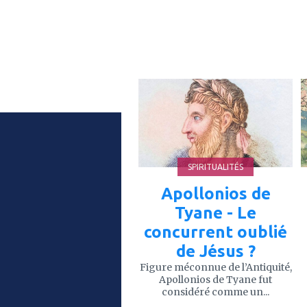
ajouter
à
mes
favoris
SPIRITUALITÉS
Apollonios de
Tyane - Le
concurrent oublié
de Jésus ?
Figure méconnue de l’Antiquité,
Apollonios de Tyane fut
considéré comme un...