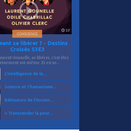
10'
CONSCIENCE
ent se libérer ? - Destins
Croisés S3E3
urent Gounelle, se libérer, c'est être
einement soi-même. Et en se...
L'intelligence de la...
Science et Chamanisme...
Bâtisseurs de l'Ancien...
« Transcender la peur...