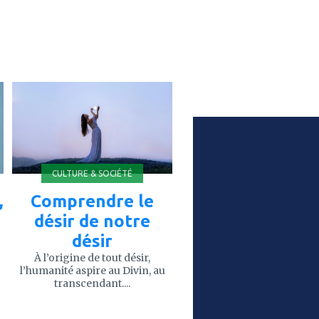
ajouter
à
mes
favoris
CULTURE & SOCIÉTÉ
,
Comprendre le
désir de notre
désir
À l’origine de tout désir,
l’humanité aspire au Divin, au
transcendant....