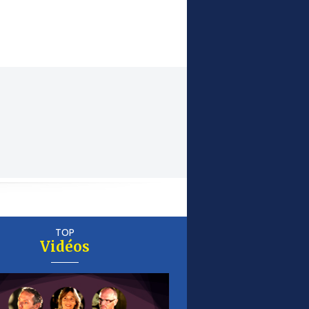
TOP
Vidéos
er
is