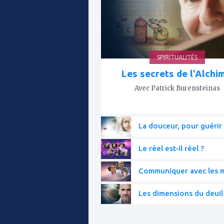
SPIRITUALITÉS
Les secrets de l'Alchi
Avec Patrick Burensteinas
La douceur, pour guérir 
Le réel est-il réel ?
Communiquer avec les mo
Les dimensions du deuil