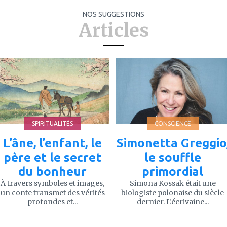
NOS SUGGESTIONS
Articles
ajouter
ajouter
à
à
mes
mes
favoris
favoris
SPIRITUALITÉS
CONSCIENCE
L’âne, l’enfant, le
Simonetta Greggio
père et le secret
le souffle
du bonheur
primordial
À travers symboles et images,
Simona Kossak était une
un conte transmet des vérités
biologiste polonaise du siècle
profondes et...
dernier. L’écrivaine...