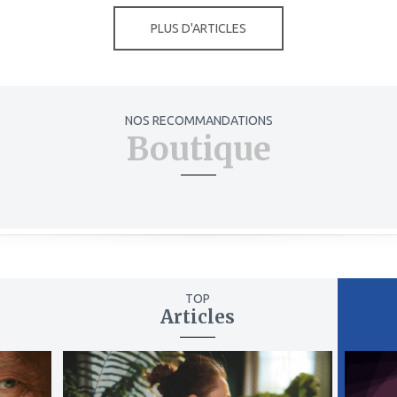
PLUS D'ARTICLES
NOS RECOMMANDATIONS
Boutique
TOP
Articles
ajouter
ajout
à
à
mes
mes
favoris
favor