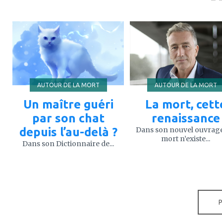
ajouter
ajouter
à
à
mes
mes
favoris
favoris
AUTOUR DE LA MORT
AUTOUR DE LA MORT
Un maître guéri
La mort, cett
par son chat
renaissance
depuis l’au-delà ?
Dans son nouvel ouvrage
mort n’existe...
Dans son Dictionnaire de...