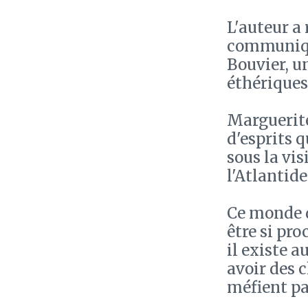
L'auteur a
communiqué
Bouvier, u
éthériques
Marguerite
d'esprits q
sous la vi
l'Atlantide
Ce monde d
être si pro
il existe a
avoir des 
méfient pa