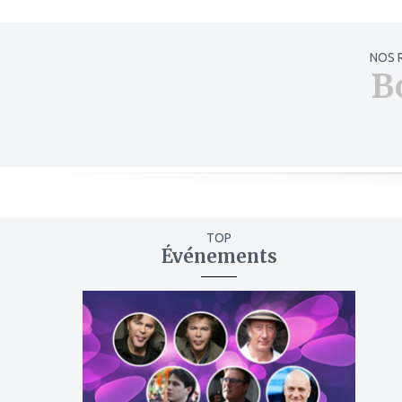
NOS 
B
TOP
Événements
ajouter
à
mes
favoris