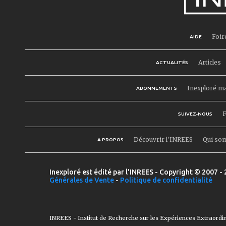
Foir
AIDE
Articles
ACTUALITÉS
Inexploré m
ABONNEMENTS
F
SUIVEZ-NOUS
Découvrir l'INREES
Qui so
A PROPOS
Inexploré est édité par l'INREES - Copyright © 2007 - 
Générales de Vente
-
Politique de confidentialité
INREES - Institut de Recherche sur les Expériences Extraordi