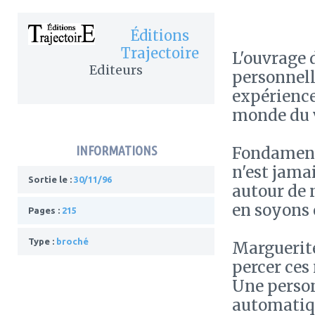
Éditions
Trajectoire
L'ouvrage 
Editeurs
personnelle
expérience
monde du vi
INFORMATIONS
Fondamenta
n'est jama
Sortie le :
30/11/96
autour de 
en soyons 
Pages :
215
Type :
broché
Marguerite
percer ces
Une person
automatiqu