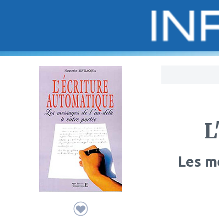
Bo
L
Les m